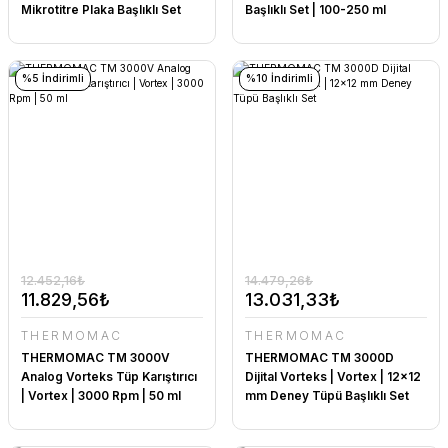
Mikrotitre Plaka Başlıklı Set
Başlıklı Set | 100-250 ml
%5 İndirimli
%10 İndirimli
12.452,16₺
14.479,26₺
11.829,56₺
13.031,33₺
THERMOMAC
THERMOMAC
THERMOMAC TM 3000V
THERMOMAC TM 3000D
Analog Vorteks Tüp Karıştırıcı
Dijital Vorteks | Vortex | 12x12
| Vortex | 3000 Rpm | 50 ml
mm Deney Tüpü Başlıklı Set