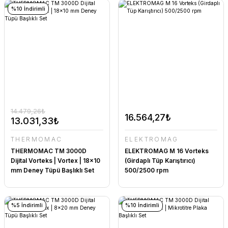
%10 İndirimli
14.479,26₺
16.564,27₺
13.031,33₺
THERMOMAC
ELEKTROMAG
THERMOMAC TM 3000D
ELEKTROMAG M 16 Vorteks
Dijital Vorteks | Vortex | 18x10
(Girdaplı Tüp Karıştırıcı)
mm Deney Tüpü Başlıklı Set
500/2500 rpm
%5 İndirimli
%10 İndirimli