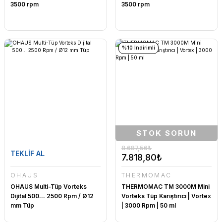
3500 rpm
3500 rpm
%10 İndirimli
STOK SORUN
8.687,56₺
TEKLİF AL
7.818,80₺
OHAUS
THERMOMAC
OHAUS Multi-Tüp Vorteks
THERMOMAC TM 3000M Mini
Dijital 500... 2500 Rpm / Ø12
Vorteks Tüp Karıştırıcı | Vortex
mm Tüp
| 3000 Rpm | 50 ml