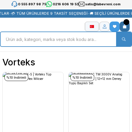
0 555 897 98 75
0216 606 19 53
satis@labevreni.com
LAR
•
💳 TÜM ÜRÜNLERDE 9 TAKSİT SEÇENEĞİ
•
🚚 SEÇİLİ ÜRÜNLERDE 
Vorteks
%10 İndirimli
%10 İndirimli