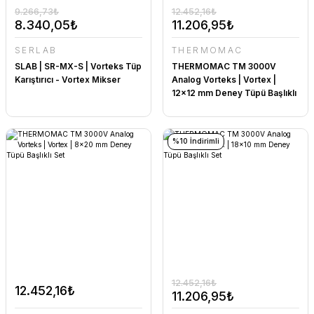
9.266,73₺
12.452,16₺
8.340,05₺
11.206,95₺
SERLAB
THERMOMAC
SLAB | SR-MX-S | Vorteks Tüp
THERMOMAC TM 3000V
Karıştırıcı - Vortex Mikser
Analog Vorteks | Vortex |
12x12 mm Deney Tüpü Başlıklı
Set
%10 İndirimli
12.452,16₺
12.452,16₺
11.206,95₺