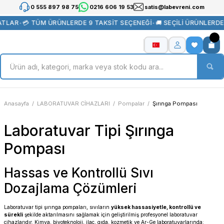
0 555 897 98 75
0216 606 19 53
satis@labevreni.com
ATLAR
•
💳 TÜM ÜRÜNLERDE 9 TAKSİT SEÇENEĞİ
•
🚚 SEÇİLİ ÜRÜNLERDE
Anasayfa
LABORATUVAR CİHAZLARI
Pompalar
Şırınga Pompası
Laboratuvar Tipi Şırınga
Pompası
Hassas ve Kontrollü Sıvı
Dozajlama Çözümleri
Laboratuvar tipi şırınga pompaları, sıvıların
yüksek hassasiyetle, kontrollü ve
sürekli
şekilde aktarılmasını sağlamak için geliştirilmiş profesyonel laboratuvar
cihazlarıdır. Kimya, biyoteknoloji, ilaç, gıda, kozmetik ve Ar-Ge laboratuvarlarında;