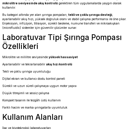
mikrolitre seviyesinde akış kontrolü
gerektiren tüm uygulamalarda yaygın olarak
kullanılır.
Bu kategori altında yer alan şırınga pompaları;
tekli ve çoklu şırınga desteği
,
ayarlanabilir akış hızı, yüksek doğruluk oranı ve stabil çalışma performansı ile öne çıkar.
Enjeksiyon, infüzyon, titrasyon, sürekli besleme, numune transferi ve mikroakışkan
(microfluidic) sistemler için güvenilir çözümler sunar.
Laboratuvar Tipi Şırınga Pompası
Özellikleri
Mikrolitre ve mililitre seviyesinde
yüksek hassasiyet
Ayarlanabilir ve tekrarlanabilir
akış hızı kontrolü
Tekli ve çoklu şırınga uyumluluğu
Dijital ekran ve kullanıcı dostu kontrol paneli
Sürekli ve uzun süreli çalışmaya uygun motor yapısı
Düşük titreşimli ve sessiz çalışma
Kompakt tasarım ile tezgâh üstü kullanım
Farklı hacim ve marka şırıngalarla uyumluluk
Kullanım Alanları
İlaç ve biyoteknoloji laboratuvarları