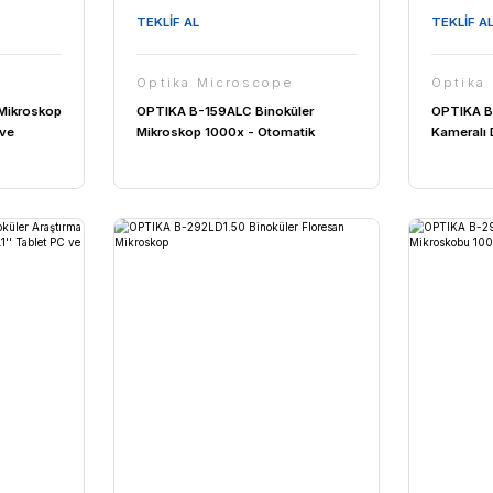
TEKLİF AL
Microscope
Optika Microscope
159R-PLV LCD Ekranlı
OPTIKA B-150D-MRPL Enteg
ikroskop - Dijital
Kameralı Dijital Mikroskop -
kroskobu
Monoküler Mikroskop 400x