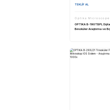
TEKLİF AL
Optika 
OPTIKA B-1
1000x - LE
Biyoloji Iş