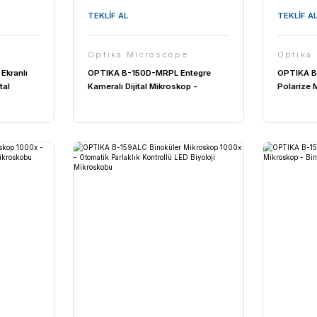
Microscope
Optika Microscope
000 Modüler Mikroskop
OPTIKA B-1000FL-HBO Flor
var Araştırma
Araştırma Mikroskobu - Üst
u
Research Mikroskop