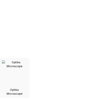
egoriler
şık
pları