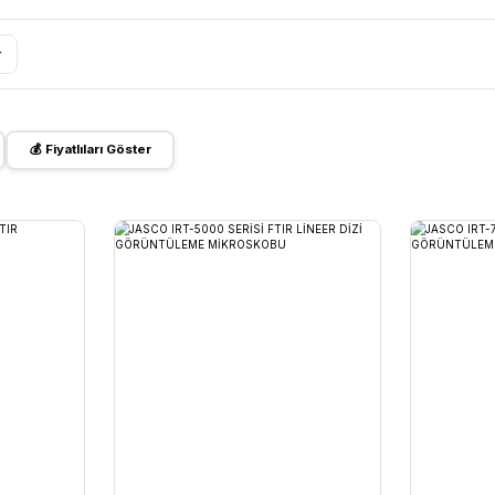
CO
Optika
Microscope
Aralıkları
ba | 30 Watt ...
Weightlab WF-HT 45 F ...
:
2.895,85 TL
Fiyat :
39.151,92 TL
ileri Göster
💰 Fiyatlıları Göster