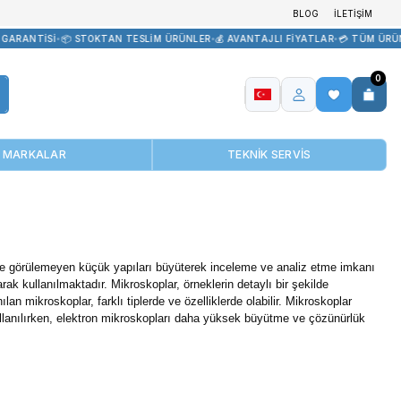
EDARİK
•
🏷️ ORİJİNAL ÜRÜN GARANTİSİ
•
📦 STOKTAN TESLİM ÜRÜNL
MARKALAR
ndan biridir. Mikroskoplar, gözle görülemeyen küçük yapıları büy
ve tıp alanlarında yaygın olarak kullanılmaktadır. Mikroskoplar, ö
r. Laboratuvarlarda kullanılan mikroskoplar, farklı tiplerde ve ö
koplar, görsel inceleme için kullanılırken, elektron mikroskopla