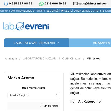
0 555 897 98 75
0216 606 19 53
satis@la
💳 TÜM ÜRÜNLERDE 9 TAKSİT SEÇENEĞİ
•
🚚 SEÇİLİ ÜRÜNLERDE ÜC
LABORATUVAR CİHAZLARI
Anasayfa
LABORATUVAR CİHAZLARI
Optik Cihazlar
Mi
Mikroskoplar, 
Marka Arama
sağlar. Bu nede
incelenmesini 
Hızlı Marka Arama
genellikle opt