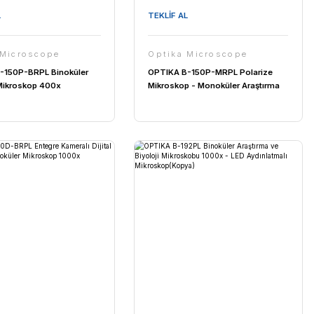
Optika Microscope
esan
Optika B-1000POL Polarize
 Düzey
Mikroskop - Laboratuvar Araştırma
Mikroskobu