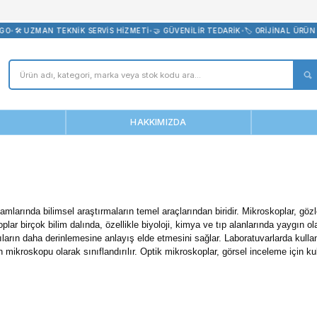
bevreni.com
RETSİZ KARGO
•
🛠️ UZMAN TEKNİK SERVİS HİZMETİ
•
🤝 GÜVENİLİR T
ANASAYFA
HAKKIMIZDA
kroskop
laboratuvar ortamlarında bilimsel araştırmaların temel araçları
nle, mikroskoplar birçok bilim dalında, özellikle biyoloji, kimya 
ve araştırmacıların daha derinlemesine anlayış elde etmesini sağla
ik veya elektron mikroskopu olarak sınıflandırılır. Optik mikros