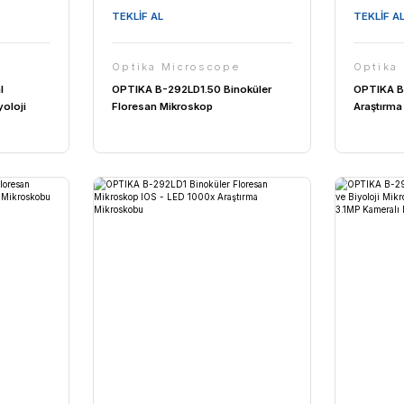
TEKLİF AL
Microscope
Optika Microscope
59 Binoküler Mikroskop
OPTIKA B-159ALC Binoküler
D Laboratuvar ve
Mikroskop 1000x - Otomatik
ık Mikroskobu
Parlaklık Kontrollü LED Biyolo
Mikroskobu