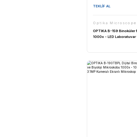
TEKLİF AL
Optika 
OPTIKA B-
Binoküler M
Öğrenci Mi