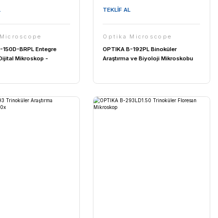
TEKLİF AL
Optika Microscope
re
OPTIKA B-150P-BRPL Binoküler
Polarize Mikroskop 400x