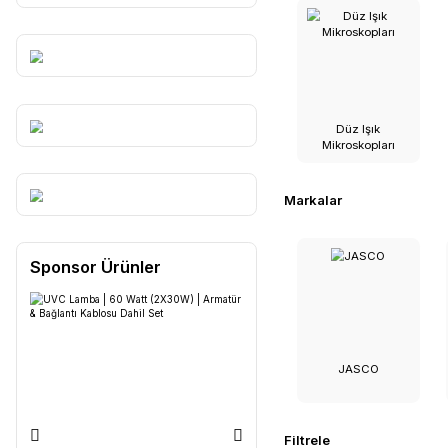
sağlar.
İlgili Alt Kat
Tüm Markalar
Düz I
Mikrosko
Markalar
Sponsor Ürünler