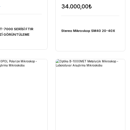
TEKLİF AL
JASCO
IR
JASCO IRT-7000 SERİSİ FTIR
LİNEER DİZİ GÖRÜNTÜLEME