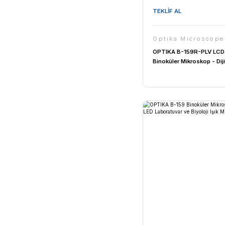
Optika 
Optika B-1
- Laboratu
Mikroskob