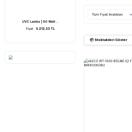
JAS
Filtrele
Tüm Fiyat 
 ...
UVC Lamba | 36 Watt ...
UVC Lam
TL
Fiyat :
4.054,19 TL
Fiyat 
📦 Stoktak