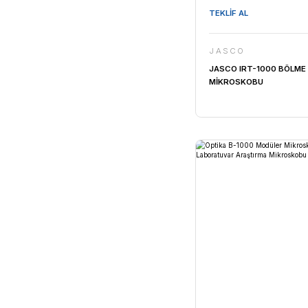
TEKLİF AL
JASCO
JASCO IRT
MİKROSK