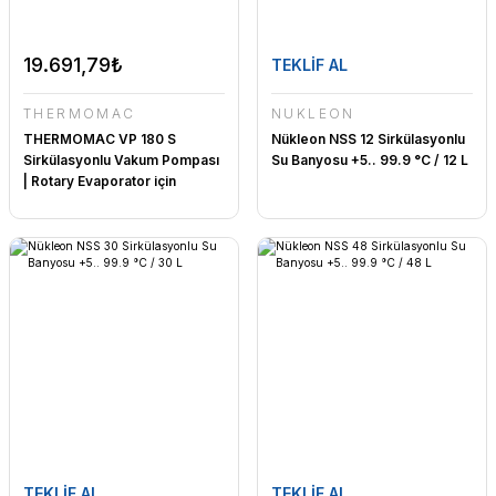
19.691,79₺
TEKLİF AL
THERMOMAC
NÜKLEON
THERMOMAC VP 180 S
Nükleon NSS 12 Sirkülasyonlu
Sirkülasyonlu Vakum Pompası
Su Banyosu +5.. 99.9 °C / 12 L
| Rotary Evaporator için
TEKLİF AL
TEKLİF AL