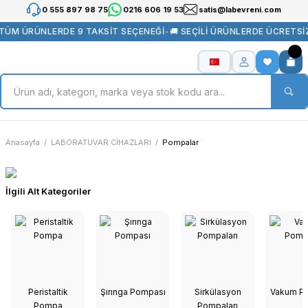
0 555 897 98 75
0216 606 19 53
satis@labevreni.com
ÜM ÜRÜNLERDE 9 TAKSİT SEÇENEĞİ
•
🚚 SEÇİLİ ÜRÜNLERDE ÜCRETSİZ
Anasayfa
LABORATUVAR CİHAZLARI
Pompalar
İlgili Alt Kategoriler
Peristaltik
Şırınga Pompası
Sirkülasyon
Vakum P
Pompa
Pompaları