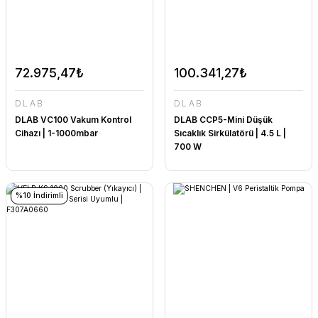
72.975,47₺
100.341,27₺
DLAB
DLAB
DLAB VC100 Vakum Kontrol
DLAB CCP5-Mini Düşük
Cihazı | 1-1000mbar
Sıcaklık Sirkülatörü | 4.5 L |
700 W
%10 İndirimli