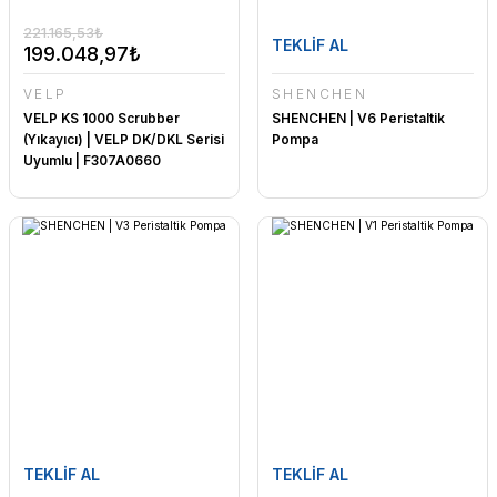
221.165,53₺
TEKLİF AL
199.048,97₺
VELP
SHENCHEN
VELP KS 1000 Scrubber
SHENCHEN | V6 Peristaltik
(Yıkayıcı) | VELP DK/DKL Serisi
Pompa
Uyumlu | F307A0660
TEKLİF AL
TEKLİF AL