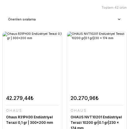
Toplam 42 ürün
42.279,44₺
20.270,96₺
OHAUS
OHAUS
Ohaus R31PH30 Endüstriyel
OHAUS NVT10201 Endüstriyel
Terazi 0,1 gr | 300x200 mm
Terazi 10200 gr|0.1 gr|230 x
174 mm