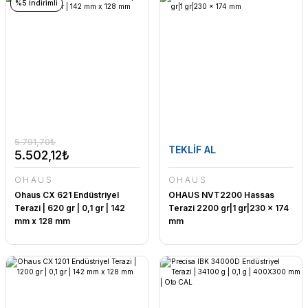
%5 İndirimli
5.791,70₺
TEKLİF AL
5.502,12₺
OHAUS
OHAUS
Ohaus CX 621 Endüstriyel
OHAUS NVT2200 Hassas
Terazi | 620 gr | 0,1 gr | 142
Terazi 2200 gr|1 gr|230 x 174
mm x 128 mm
mm