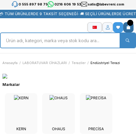
0 555 897 98 75
0216 606 19 53
satis@labevreni.com
TÜM ÜRÜNLERDE 9 TAKSİT SEÇENEĞİ
•
🚚 SEÇİLİ ÜRÜNLERDE ÜCRETSİ
Anasayfa
LABORATUVAR CİHAZLARI
Teraziler
Endüstriyel Terazi
Markalar
KERN
OHAUS
PRECİSA