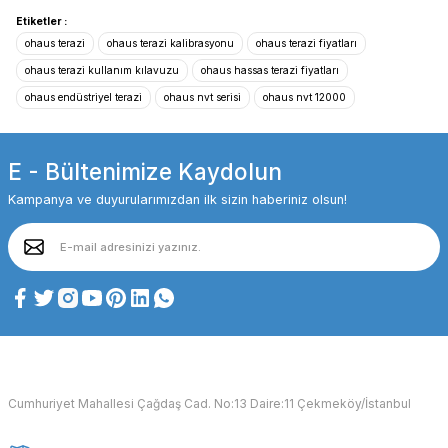
Etiketler :
ohaus terazi
ohaus terazi kalibrasyonu
ohaus terazi fiyatları
ohaus terazi kullanım kılavuzu
ohaus hassas terazi fiyatları
ohaus endüstriyel terazi
ohaus nvt serisi
ohaus nvt 12000
E - Bültenimize Kaydolun
Kampanya ve duyurularımızdan ilk sizin haberiniz olsun!
Cumhuriyet Mahallesi Çağdaş Cad. No:13 Daire:11 Çekmeköy/İstanbul