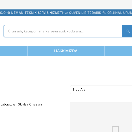
bevreni.com
CRETSİZ KARGO
•
🛠️ UZMAN TEKNİK SERVİS HİZMETİ
•
🤝 GÜVENİLİR T
ANASAYFA
HAKKIMIZDA