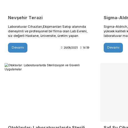
deneyimi ve uzman bakış açısını bir araya
getirerek laboratuvar performansını üst seviyeye
taşımayı hedeflemektedir.
Nevşehir Terazi
Laboratuvar Cihazları,Ekipmanları Satışı alanında
deneyimli ve profesyonel bir firma olan Lab Evreni,
siz değerli Hastane, üniversite, üretim yapan
firmalar, ar-ge, ür-ge merkezleri, enerji tesisi
laboratuvarları Nevşehir bölgesinde Laboratuvar
Devamı
28/08/2025
14:59
cihazı satışı,servisi,kurulumu hizmeti vermektedir.