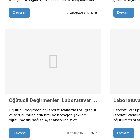
artırır.
Sirkülasyon Pompaları: Laboratuvar ve Endüstriyel Akış Kontrolü
Sirkülasyon pompaları, laboratuvar ve endüstriyel
uygulamalarda sıvıların sürekli ve kontrollü
dolaşımını sağlar. Hassas sıcaklık ve akış kontrolü
ile reaktifler, çözeltiler ve numunelerin güvenli
şekilde işlenmesine imkan tanır. Dayanıklı ve enerji
Devamı
21/08/2025
15:48