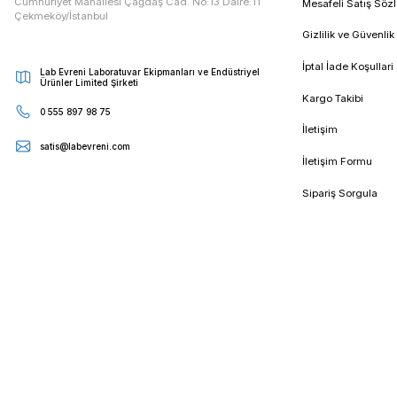
gösterir. Hassas öğütme sayesinde deneylerin
Devamı
21/08/2025
15:31
doğruluğunu ve tekrarlanabilirliğini artırır.
a
E - Bültenimize Kaydolun
Kampanya ve duyurularımızdan ilk sizin haberiniz olsun