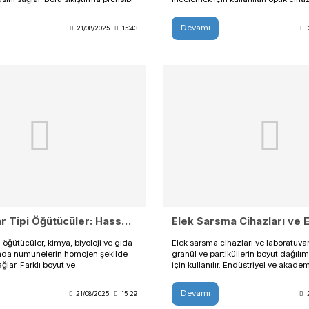
buluşt
gün, 2
firmala
labora
Labora
hizmet
Satışı
hizmet
üretim
enerji 
vermey
kaliten
yapan 
tesisi
Labora
Muğla 
Peristaltik Pompalar: Hassas Akış Kontrolü için Laboratuvar Çözümleri
ulaşabi
Peristaltik pompalar, laboratuvar ve endüstriyel
Telesk
uygulamalarda sıvıların hassas ve kontrollü bir
araştı
şekilde taşınmasını sağlar. Boru sıkıştırma prensibi
incelem
ile steril ve temassız akış sunar. Ayarlanabilir debi
büyütm
ve dayanıklı tasarımı ile laboratuvar deneylerinde
gözlem
Devamı
Dev
21/08/2025
15:43