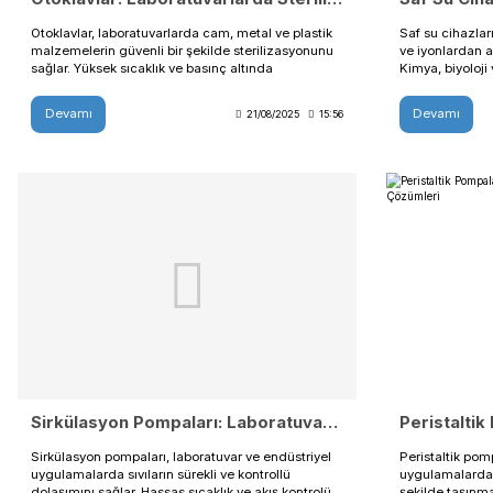
Otoklavlar: Laboratuvarlarda Sterilizasyon ve Güvenli Uygulamalar
Otoklavlar, laboratuvarlarda cam, metal ve plastik
malzemelerin güvenli bir şekilde sterilizasyonunu
sağlar. Yüksek sıcaklık ve basınç altında
mikroorganizmaları yok ederek deneylerin güvenli
ve tekrarlanabilir olmasına imkan tanır. Dayanıklı ve
Devamı
21/08/2025
15:56
enerji verimli tasarımıyla laboratuvar verimliliğini