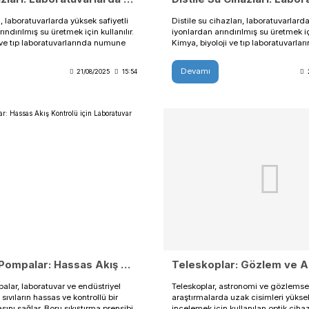
labora
satışı
Labora
labora
ekipman
sunan b
stokta
merkez
sağlık
labora
süredi
odaklı 
getiriy
şekild
Market
Saf Su Cihazları: Laboratuvarlarda Yüksek Saflıkta Su Üretimi
- Lab 
Satışı
Saf su cihazları, laboratuvarlarda yüksek safiyetli
Distile
Labora
ve iyonlardan arındırılmış su üretmek için kullanılır.
iyonlar
Labora
Kimya, biyoloji ve tıp laboratuvarlarında numune
Kimya,
Terazi
hazırlama ve deneylerde güvenilir su kaynağı
hazırl
üretim
sağlar. Enerji verimli ve dayanıklı tasarımıyla
sağlar.
Devamı
Dev
21/08/2025
15:54
enerji 
laboratuvar verimliliğini artırır.
laborat
deneyim