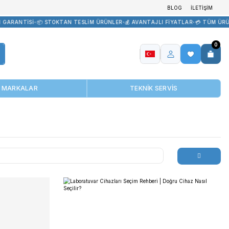
EDARİK
•
🏷️ ORİJİNAL ÜRÜN GARANTİSİ
•
📦 STOKTAN TESLİM ÜRÜNL
MARKALAR