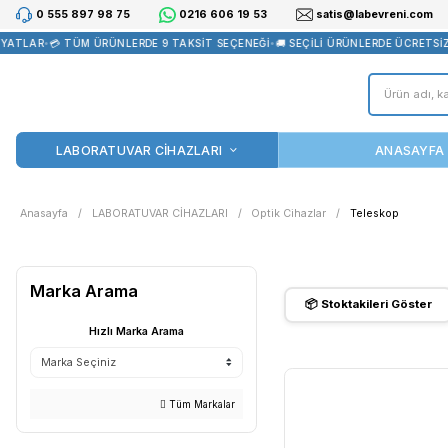
0 555 897 98 75
0216 606 19 53
satis@la
ATLAR
•
💳 TÜM ÜRÜNLERDE 9 TAKSİT SEÇENEĞİ
•
🚚 SEÇİLİ ÜRÜNLE
LABORATUVAR CİHAZLARI
Anasayfa
LABORATUVAR CİHAZLARI
Optik Cihazlar
Te
Marka Arama
📦 Stoktak
Hızlı Marka Arama