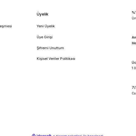
!
umsal
Üyelik
feli Satış Sözleşmesi
Yeni Üyelik
lik ve Güvenlik
Üye Girişi