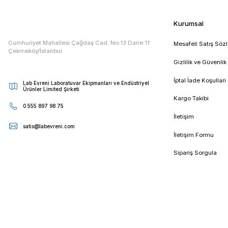
E - Bültenimize Kaydolun
Kampanya ve duyurularımızdan ilk sizin haberiniz olsun
Kur
Cumhuriyet Mahallesi Çağdaş Cad. No:13 Daire:11
Mesa
Çekmeköy/İstanbul
Gizli