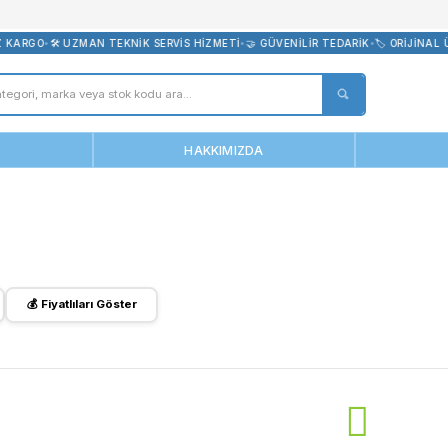
bevreni.com
RDE ÜCRETSİZ KARGO
•
🛠️ UZMAN TEKNİK SERVİS HİZMETİ
•
🤝 GÜVEN
ANASAYFA
HAKKIMIZDA
leskop
ileri Göster
💰 Fiyatlıları Göster