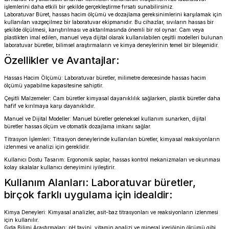
işlemlerini daha etkili bir şekilde gerçekleştirme fırsatı sunabilirsiniz.
Laboratuvar Büret, hassas hacim ölçümü ve dozajlama gereksinimlerini karşılamak için
kullanılan vazgeçilmez bir laboratuvar ekipmanıdır. Bu cihazlar, sıvıların hassas bir
şekilde ölçülmesi, karıştırılması ve aktarılmasında önemli bir rol oynar. Cam veya
plastikten imal edilen, manuel veya dijital olarak kullanılabilen çeşitli modelleri bulunan
laboratuvar büretler, bilimsel araştırmaların ve kimya deneylerinin temel bir bileşenidir.
Özellikler ve Avantajlar:
Hassas Hacim Ölçümü: Laboratuvar büretler, milimetre derecesinde hassas hacim
ölçümü yapabilme kapasitesine sahiptir.
Çeşitli Malzemeler: Cam büretler kimyasal dayanıklılık sağlarken, plastik büretler daha
hafif ve kırılmaya karşı dayanıklıdır.
Manuel ve Dijital Modeller: Manuel büretler geleneksel kullanım sunarken, dijital
büretler hassas ölçüm ve otomatik dozajlama imkanı sağlar.
Titrasyon İşlemleri: Titrasyon deneylerinde kullanılan büretler, kimyasal reaksiyonların
izlenmesi ve analizi için gereklidir.
Kullanıcı Dostu Tasarım: Ergonomik saplar, hassas kontrol mekanizmaları ve okunması
kolay skalalar kullanıcı deneyimini iyileştirir.
Kullanım Alanları: Laboratuvar büretler,
birçok farklı uygulama için idealdir:
Kimya Deneyleri: Kimyasal analizler, asit-baz titrasyonları ve reaksiyonların izlenmesi
için kullanılır.
Gıda Bilimi Araştırmaları: pH tayini, vitamin analizi ve mineral içeriğinin ölçümü gibi