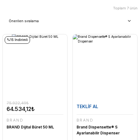
Toplam 7 ürün
%15 İndirimli
75.922,49₺
TEKLİF AL
64.534,12₺
BRAND
BRAND
BRAND Dijital Büret 50 ML
Brand Dispensette® S
Ayarlanabilir Dispenser