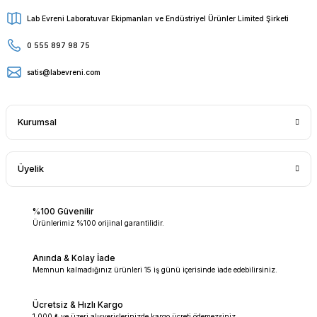
Lab Evreni Laboratuvar Ekipmanları ve Endüstriyel Ürünler Limited Şirketi
0 555 897 98 75
satis@labevreni.com
Kurumsal
Üyelik
%100 Güvenilir
Ürünlerimiz %100 orijinal garantilidir.
Anında & Kolay İade
Memnun kalmadığınız ürünleri 15 iş günü içerisinde iade edebilirsiniz.
Ücretsiz & Hızlı Kargo
1.000 ₺ ve üzeri alışverişlerinizde kargo ücreti ödemezsiniz.