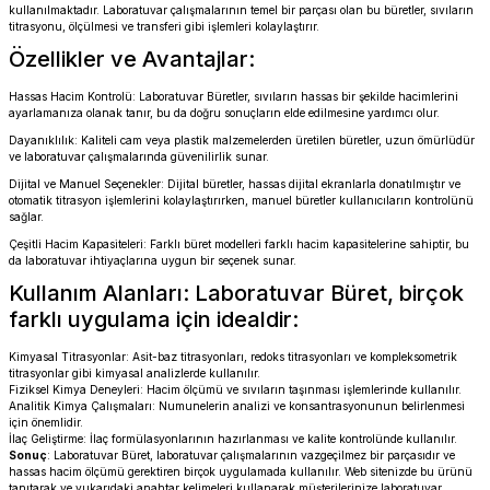
kullanılmaktadır. Laboratuvar çalışmalarının temel bir parçası olan bu büretler, sıvıların
titrasyonu, ölçülmesi ve transferi gibi işlemleri kolaylaştırır.
Özellikler ve Avantajlar:
Hassas Hacim Kontrolü: Laboratuvar Büretler, sıvıların hassas bir şekilde hacimlerini
ayarlamanıza olanak tanır, bu da doğru sonuçların elde edilmesine yardımcı olur.
Dayanıklılık: Kaliteli cam veya plastik malzemelerden üretilen büretler, uzun ömürlüdür
ve laboratuvar çalışmalarında güvenilirlik sunar.
Dijital ve Manuel Seçenekler: Dijital büretler, hassas dijital ekranlarla donatılmıştır ve
otomatik titrasyon işlemlerini kolaylaştırırken, manuel büretler kullanıcıların kontrolünü
sağlar.
Çeşitli Hacim Kapasiteleri: Farklı büret modelleri farklı hacim kapasitelerine sahiptir, bu
da laboratuvar ihtiyaçlarına uygun bir seçenek sunar.
Kullanım Alanları: Laboratuvar Büret, birçok
farklı uygulama için idealdir:
Kimyasal Titrasyonlar: Asit-baz titrasyonları, redoks titrasyonları ve kompleksometrik
titrasyonlar gibi kimyasal analizlerde kullanılır.
Fiziksel Kimya Deneyleri: Hacim ölçümü ve sıvıların taşınması işlemlerinde kullanılır.
Analitik Kimya Çalışmaları: Numunelerin analizi ve konsantrasyonunun belirlenmesi
için önemlidir.
İlaç Geliştirme: İlaç formülasyonlarının hazırlanması ve kalite kontrolünde kullanılır.
Sonuç
: Laboratuvar Büret, laboratuvar çalışmalarının vazgeçilmez bir parçasıdır ve
hassas hacim ölçümü gerektiren birçok uygulamada kullanılır. Web sitenizde bu ürünü
tanıtarak ve yukarıdaki anahtar kelimeleri kullanarak müşterilerinize laboratuvar