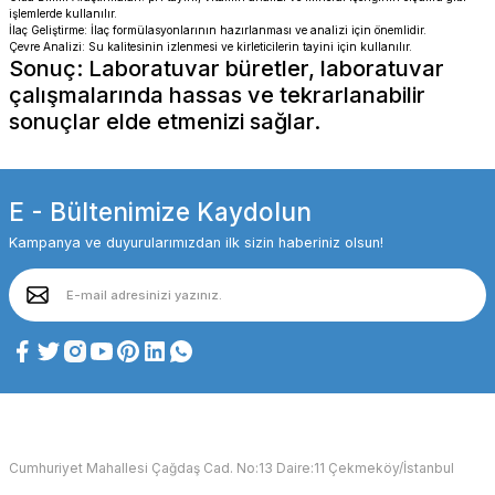
işlemlerde kullanılır.
İlaç Geliştirme: İlaç formülasyonlarının hazırlanması ve analizi için önemlidir.
Çevre Analizi: Su kalitesinin izlenmesi ve kirleticilerin tayini için kullanılır.
Sonuç: Laboratuvar büretler, laboratuvar
çalışmalarında hassas ve tekrarlanabilir
sonuçlar elde etmenizi sağlar.
E - Bültenimize Kaydolun
Kampanya ve duyurularımızdan ilk sizin haberiniz olsun!
Cumhuriyet Mahallesi Çağdaş Cad. No:13 Daire:11 Çekmeköy/İstanbul