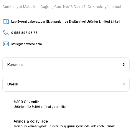
Cumhuriyet Mahallesi Çağdaş Cad. No:13 Daire:11 Çekmeköy/İstanbul
Lab Evreni Laboratuvar Ekipmanları ve Endüstriyel Ürünler Limited Şirketi
0 555 897 98 75
satis@labevreni.com
Kurumsal
Üyelik
%100 Güvenilir
Ürünlerimiz %100 orijinal garantilidir.
Anında & Kolay İade
Memnun kalmadığınız ürünleri 15 iş günü içerisinde iade edebilirsiniz.