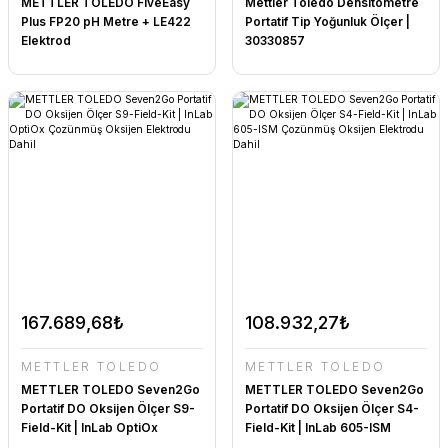
METTLER TOLEDO FiveEasy
Mettler Toledo Densitometre
Plus FP20 pH Metre + LE422
Portatif Tip Yoğunluk Ölçer |
Elektrod
30330857
167.689,68₺
108.932,27₺
METTLER TOLEDO
METTLER TOLEDO
METTLER TOLEDO Seven2Go
METTLER TOLEDO Seven2Go
Portatif DO Oksijen Ölçer S9-
Portatif DO Oksijen Ölçer S4-
Field-Kit | InLab OptiOx
Field-Kit | InLab 605-ISM
Çozünmüş Oksijen Elektrodu
Çozünmüş Oksijen Elektrodu