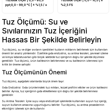
Tuzluluk Ölçer | 0,0 – 80,0
Tuzluluk Ölçer | 0,0 – 10,0 | ±
ppt;0,0 – 99,0 °C | ± %1,5 / ±
%2,5 FS
0,5 °C
Tuz Ölçümü: Su ve
Sıvılarınızın Tuz İçeriğini
Hassas Bir Şekilde Belirleyin
Tuz ölçümü, su ve diğer sıvıların içerdikleri tuzların miktarını belirlemek için kullanılan
önemli bir analiz yöntemidir. Özellikle gıda endüstrisi, su arıtma tesisleri, çevresel izleme
ve kimya laboratuvarları gibi birçok sektörde tuz içeriğinin doğru bir şekilde ölçülmesi
gereklidir. Tuz ölçümü, ürün kalitesinin belirlenmesi ve su kalitesinin izlenmesi için
kritik bir öneme sahiptir.
Tuz Ölçümünün Önemi
Tuz ölçümü, aşağıdaki alanlarda büyük önem taşır:
Gıda Endüstrisi: Gıda ürünlerindeki tuz miktarı, lezzet profilini etkiler ve ürün kalitesini
belirler. Ayrıca, tuz içeriğinin gıda etiketlemesi için doğru bir şekilde belirlenmesi
gereklidir.
Su Arıtma Tesisleri: İçme suyu veya endüstriyel işlemlerde kullanılan suyun tuz içeriği,
suyun kullanım amacına uygunluğunu belirler. Tuz ölçümü, su arıtma proseslerinin
etkinliğini izlemek için de kullanılır.