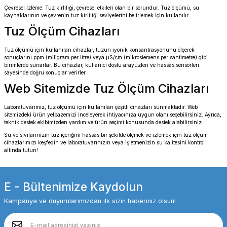
Çevresel İzleme: Tuz kirliliği, çevresel etkileri olan bir sorundur. Tuz ölçümü, su
kaynaklarının ve çevrenin tuz kirliliği seviyelerini belirlemek için kullanılır.
Tuz Ölçüm Cihazları
Tuz ölçümü için kullanılan cihazlar, tuzun iyonik konsantrasyonunu ölçerek
sonuçlarını ppm (miligram per litre) veya µS/cm (mikrosiemens per santimetre) gibi
birimlerde sunarlar. Bu cihazlar, kullanıcı dostu arayüzleri ve hassas sensörleri
sayesinde doğru sonuçlar verirler.
Web Sitemizde Tuz Ölçüm Cihazları
Laboratuvarımız, tuz ölçümü için kullanılan çeşitli cihazları sunmaktadır. Web
sitemizdeki ürün yelpazemizi inceleyerek ihtiyacınıza uygun olanı seçebilirsiniz. Ayrıca,
teknik destek ekibimizden yardım ve ürün seçimi konusunda destek alabilirsiniz.
Su ve sıvılarınızın tuz içeriğini hassas bir şekilde ölçmek ve izlemek için tuz ölçüm
cihazlarımızı keşfedin ve laboratuvarınızın veya işletmenizin su kalitesini kontrol
altında tutun!
E - Bültenimize Kaydolun
Kampanya ve duyurularımızdan ilk sizin haberiniz olsun!