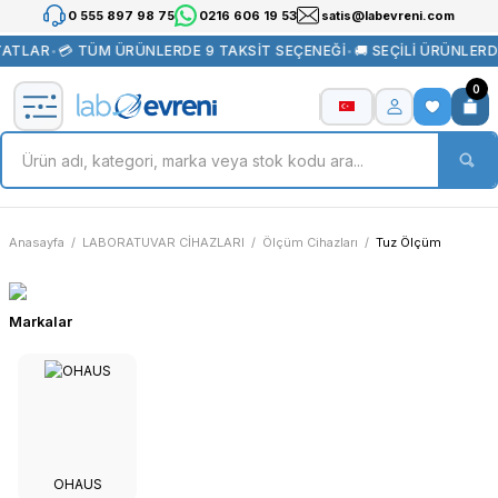
0 555 897 98 75
0216 606 19 53
satis@labevreni.com
YATLAR
•
💳 TÜM ÜRÜNLERDE 9 TAKSİT SEÇENEĞİ
•
🚚 SEÇİLİ ÜRÜNLER
0
Anasayfa
LABORATUVAR CİHAZLARI
Ölçüm Cihazları
Tuz Ölçüm
Markalar
OHAUS