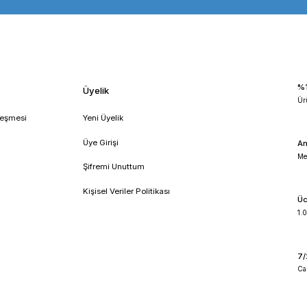
tex
dijital vorteks
thermomac tm3 serisi
thermomac tm3000
!