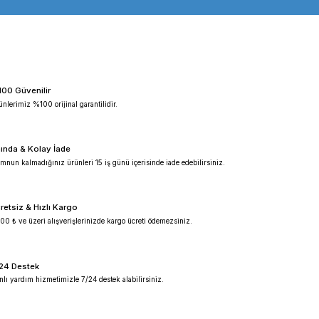
d
vorteks mikser
mikrotitre plaka vorteks