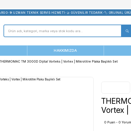
bevreni.com
 ÜCRETSİZ KARGO
•
🛠️ UZMAN TEKNİK SERVİS HİZMETİ
•
🤝 GÜVENİLİ
ANASAYFA
HAKKIMIZDA
ks | Vortex
THERMOMAC TM 3000D Dijital Vorteks | Vortex | Mikroti