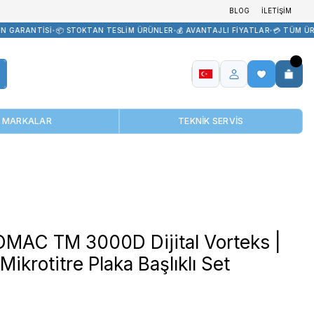
R TEDARİK
•
🏷️ ORİJİNAL ÜRÜN GARANTİSİ
•
📦 STOKTAN TESLİM ÜRÜ
MARKALAR
tre Plaka Başlıklı Set
THERMOMAC TM 3000D Dij