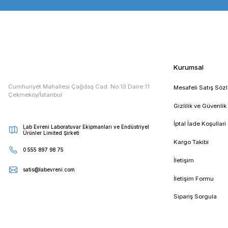
Taksit Seçenekleri
Etiketler :
vorteks
vorteks cihazı
vorteks fiyat
vor
E - Bültenimize Kaydolun
Kampanya ve duyurularımızdan ilk sizin haberiniz olsun