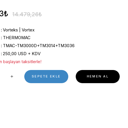
Vortex | Mikrotitre Plaka B
0 Puan - 0 Yorum
%10 İndirimli
13.031,33₺
14.479,26₺
Kategori
Vorteks | Vortex
Marka
THERMOMAC
Stok Kodu
TMAC-TM3000D+TM3014+
Fiyat
250,00 USD + KDV
*1.766,25 ₺ den başlayan taksitlerle!
SEPETE EKL