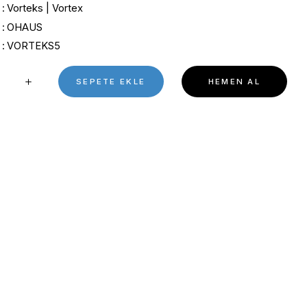
TEKLİF AL
Kategori
Vorteks | Vortex
Marka
OHAUS
Stok Kodu
VORTEKS5
SEPETE EKL