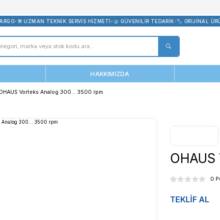
bevreni.com
E ÜCRETSİZ KARGO
•
🛠️ UZMAN TEKNİK SERVİS HİZMETİ
•
🤝 GÜVENİLİ
ANASAYFA
HAKKIMIZDA
ks | Vortex
OHAUS Vorteks Analog 300... 3500 rpm