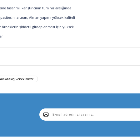
tiftir. Mikrotüpler, mikroplakalar ve 0.5... 50 mL arasındaki
, 300... 3500 rpm
 -% 85 RH, yoğuşmasız
ülsiyonlar, ELISA Deneyi, İlaç Ekstraksiyonları, Karışım Örnekleri
n benzersiz kilitleme tasarımı, karıştırıcının tüm hız aralığında
kg'a kadar yük kapasitesini artıran, Alman yapımı yüksek kaliteli
üşük rpm'den, zor örneklerin şiddetli girdaplanması için yüksek
a rahatlığı sağlar