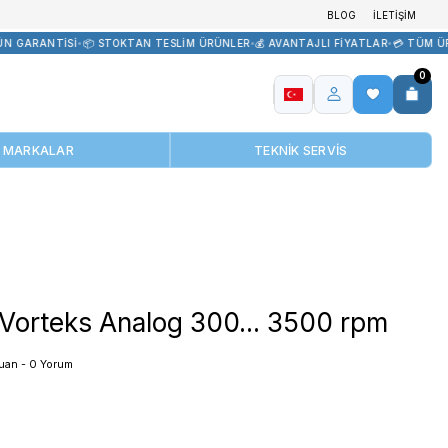
R TEDARİK
•
🏷️ ORİJİNAL ÜRÜN GARANTİSİ
•
📦 STOKTAN TESLİM ÜR
MARKALAR
OHAUS Vorteks Analog 3
0 Puan - 0 Yorum