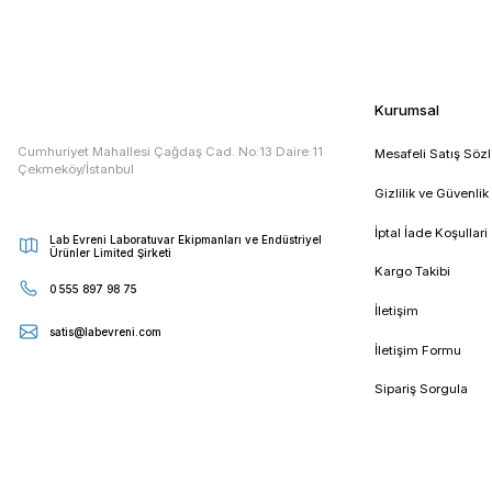
Taksit Seçenekleri
Etiketler :
vorteks nedir
vorteks
vortex nedir
vort
E - Bültenimize Kaydolun
Kampanya ve duyurularımızdan ilk sizin haberiniz olsun