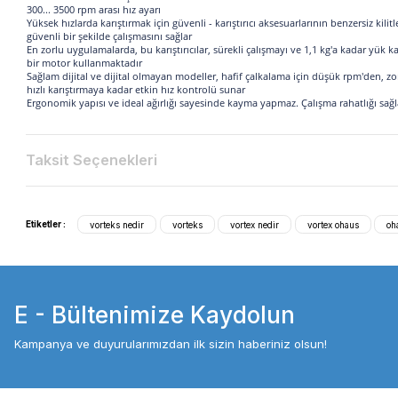
sunar. Dijital olmayan değişken hızlı modeller ekonomik bir alterna
çeşitli tüp boyutları için geniş bir aksesuar yelpazesi mevcuttur.
Teknik Özellikler
Fonksiyon
:Karıştırma
Yörünge
: 4.9 mm
Hız
: Açık Mod, 300... 2500 rpm
|
Dokunma Modu
Kapasite
: 1.1 kg
Kontrol
: Analog
Ölçüler
: 160 x 241 x 168 mm
Ağırlık
: 6.7 kg
Güç Tüketimi
: 30 W
Çalışma Ortamı
: 4 °C – 40 °C, % 20
Genel Özellikler
Sıvıları Yeniden Askıya Alma, Karışım Reaktifleri, Tamponlar ve Em
hazırlama ve benzeri işlemlerde kullanılır
300... 3500 rpm arası hız ayarı
Yüksek hızlarda karıştırmak için güvenli - karıştırıcı aksesuarlarını
güvenli bir şekilde çalışmasını sağlar
En zorlu uygulamalarda, bu karıştırıcılar, sürekli çalışmayı ve 1,1 
bir motor kullanmaktadır
Sağlam dijital ve dijital olmayan modeller, hafif çalkalama için d
hızlı karıştırmaya kadar etkin hız kontrolü sunar
Ergonomik yapısı ve ideal ağırlığı sayesinde kayma yapmaz. Çalışm