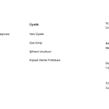
ex ohaus
ohaus analog vortex mixer
!