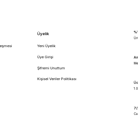
tex
dijital vorteks
thermomac tm3 serisi
thermomac tm3000
!
umsal
Üyelik