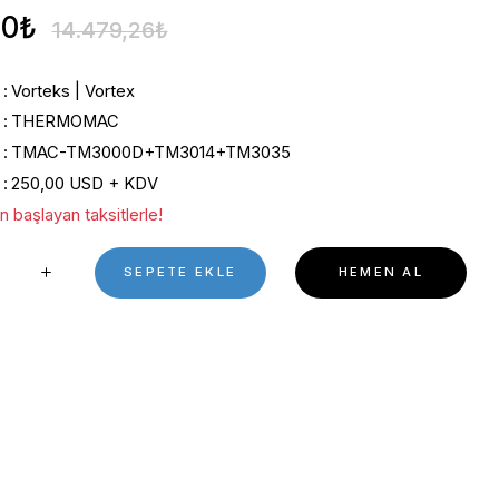
0 Puan - 0 Yorum
%5 İndirimli
13.755,30₺
14.479,26₺
Kategori
Vorteks | Vortex
Marka
THERMOMAC
Stok Kodu
TMAC-TM3000D+TM3014+
Fiyat
250,00 USD + KDV
*1.864,38 ₺ den başlayan taksitlerle!
SEPETE EKL