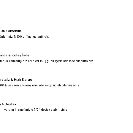
d
vorteks mikser
8x20 mm deney tüplü vorteks
%100 Güvenilir
Ürünlerimiz %100 orijinal garantilidir.