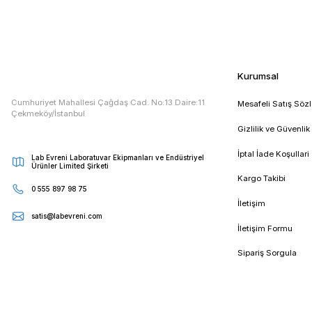
Etiketler :
vorteks
vorteks cihazı
vorteks fiyat
vor
E - Bültenimize Kaydolun
Kampanya ve duyurularımızdan ilk sizin haberiniz olsun
Kur