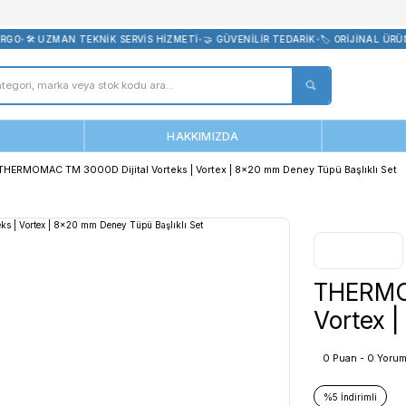
bevreni.com
 ÜCRETSİZ KARGO
•
🛠️ UZMAN TEKNİK SERVİS HİZMETİ
•
🤝 GÜVENİLİR
ANASAYFA
HAKKIMIZDA
ks | Vortex
THERMOMAC TM 3000D Dijital Vorteks | Vortex | 8x20