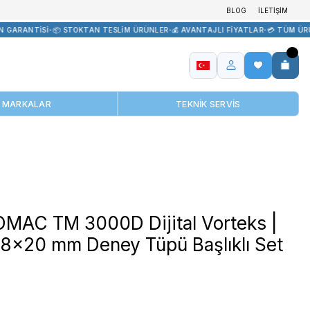
 TEDARİK
•
🏷️ ORİJİNAL ÜRÜN GARANTİSİ
•
📦 STOKTAN TESLİM ÜRÜ
MARKALAR
 mm Deney Tüpü Başlıklı Set
THERMOMAC TM 3000D Dij
Vortex | 8x20 mm Deney T