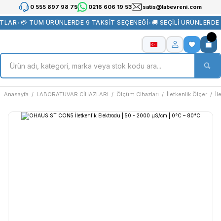
0 555 897 98 75
0216 606 19 53
satis@labevreni.com
TLAR
•
💳 TÜM ÜRÜNLERDE 9 TAKSİT SEÇENEĞİ
•
🚚 SEÇİLİ ÜRÜNLERDE
Anasayfa
LABORATUVAR CİHAZLARI
Ölçüm Cihazları
İletkenlik Ölçer
İl