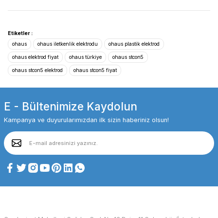
Etiketler :
ohaus
ohaus iletkenlik elektrodu
ohaus plastik elektrod
ohaus elektrod fiyat
ohaus türkiye
ohaus stcon5
ohaus stcon5 elektrod
ohaus stcon5 fiyat
E - Bültenimize Kaydolun
Kampanya ve duyurularımızdan ilk sizin haberiniz olsun!