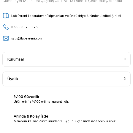
Cumhuriyet Mahallesi Çağdaş Cad. No:13 Daire:11 Çekmeköy/İstanbul
Lab Evreni Laboratuvar Ekipmanları ve Endüstriyel Ürünler Limited Şirketi
0 555 897 98 75
satis@labevreni.com
Kurumsal
Üyelik
%100 Güvenilir
Ürünlerimiz %100 orijinal garantilidir.
Anında & Kolay İade
Memnun kalmadığınız ürünleri 15 iş günü içerisinde iade edebilirsiniz.