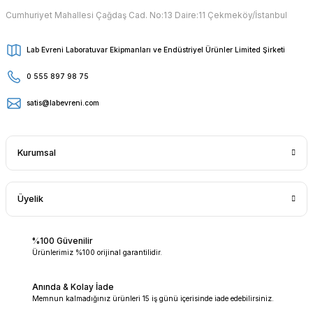
Cumhuriyet Mahallesi Çağdaş Cad. No:13 Daire:11 Çekmeköy/İstanbul
Lab Evreni Laboratuvar Ekipmanları ve Endüstriyel Ürünler Limited Şirketi
0 555 897 98 75
satis@labevreni.com
Kurumsal
Üyelik
%100 Güvenilir
Ürünlerimiz %100 orijinal garantilidir.
Anında & Kolay İade
Memnun kalmadığınız ürünleri 15 iş günü içerisinde iade edebilirsiniz.