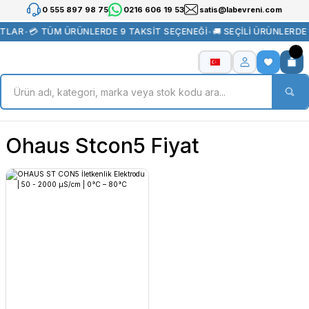
0 555 897 98 75
0216 606 19 53
satis@labevreni.com
ATLAR
•
💳 TÜM ÜRÜNLERDE 9 TAKSİT SEÇENEĞİ
•
🚚 SEÇİLİ ÜRÜNLERDE
Ohaus Stcon5 Fiyat