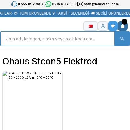
0 555 897 98 75
0216 606 19 53
satis@labevreni.com
YATLAR
•
💳 TÜM ÜRÜNLERDE 9 TAKSİT SEÇENEĞİ
•
🚚 SEÇİLİ ÜRÜNLERD
Ohaus Stcon5 Elektrod