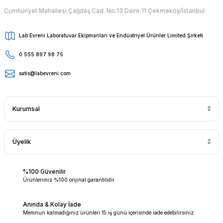
Cumhuriyet Mahallesi Çağdaş Cad. No:13 Daire:11 Çekmeköy/İstanbul
Lab Evreni Laboratuvar Ekipmanları ve Endüstriyel Ürünler Limited Şirketi
0 555 897 98 75
satis@labevreni.com
Kurumsal
Üyelik
%100 Güvenilir
Ürünlerimiz %100 orijinal garantilidir.
Anında & Kolay İade
Memnun kalmadığınız ürünleri 15 iş günü içerisinde iade edebilirsiniz.