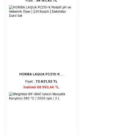
Weightlab WF-HT 45 F ...
Fiyat :
39.151,92 TL