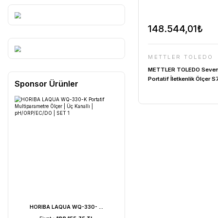
148.54
METTLE
METTLER 
Portatif İl
Sponsor Ürünler
Kit | InLab
Elektrodu D