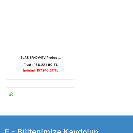
Weightlab WF-MIA1 Is ...
Fiyat :
7.529,22 TL