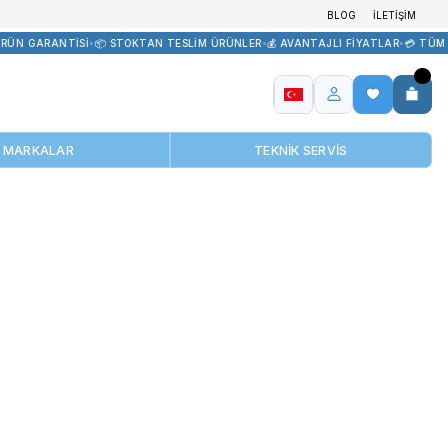
İR TEDARİK
•
🏷️ ORİJİNAL ÜRÜN GARANTİSİ
•
📦 STOKTAN TESLİM Ü
MARKALAR