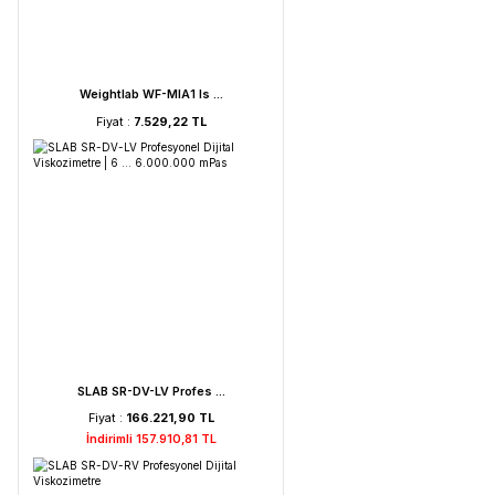
FAITHFUL WGL-45B Fan ...
Fiyat :
39.151,92 TL
HORIBA LAQUA PC210-K ...
Fiyat :
72.621,52 TL
İndirimli 68.990,44 TL