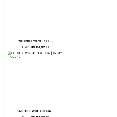
UVC Lamba | 30 Watt ...
Fiyat :
2.895,85 TL