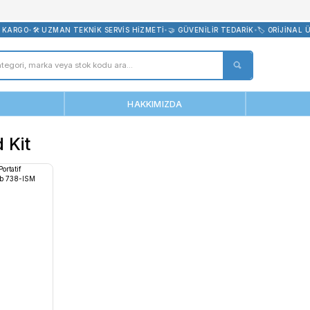
bevreni.com
E ÜCRETSİZ KARGO
•
🛠️ UZMAN TEKNİK SERVİS HİZMETİ
•
🤝 GÜVENİL
ANASAYFA
HAKKIMIZDA
7 Field Kit