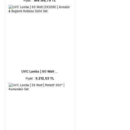
HORIBA LAQUA WQ-330- ...
Fiyat :
188.155,75 TL