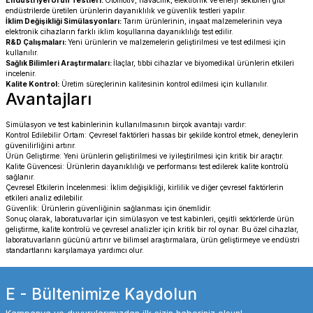
endüstrilerde üretilen ürünlerin dayanıklılık ve güvenlik testleri yapılır.
İklim Değişikliği Simülasyonları:
Tarım ürünlerinin, inşaat malzemelerinin veya
elektronik cihazların farklı iklim koşullarına dayanıklılığı test edilir.
R&D Çalışmaları:
Yeni ürünlerin ve malzemelerin geliştirilmesi ve test edilmesi için
kullanılır.
Sağlık Bilimleri Araştırmaları:
İlaçlar, tıbbi cihazlar ve biyomedikal ürünlerin etkileri
incelenir.
Kalite Kontrol:
Üretim süreçlerinin kalitesinin kontrol edilmesi için kullanılır.
Avantajları
Simülasyon ve test kabinlerinin kullanılmasının birçok avantajı vardır:
Kontrol Edilebilir Ortam: Çevresel faktörleri hassas bir şekilde kontrol etmek, deneylerin
güvenilirliğini artırır.
Ürün Geliştirme: Yeni ürünlerin geliştirilmesi ve iyileştirilmesi için kritik bir araçtır.
Kalite Güvencesi: Ürünlerin dayanıklılığı ve performansı test edilerek kalite kontrolü
sağlanır.
Çevresel Etkilerin İncelenmesi: İklim değişikliği, kirlilik ve diğer çevresel faktörlerin
etkileri analiz edilebilir.
Güvenlik: Ürünlerin güvenliğinin sağlanması için önemlidir.
Sonuç olarak, laboratuvarlar için simülasyon ve test kabinleri, çeşitli sektörlerde ürün
geliştirme, kalite kontrolü ve çevresel analizler için kritik bir rol oynar. Bu özel cihazlar,
laboratuvarların gücünü artırır ve bilimsel araştırmalara, ürün geliştirmeye ve endüstri
standartlarını karşılamaya yardımcı olur.
E - Bültenimize Kaydolun