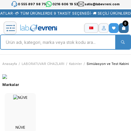
0 555 897 98 75
0216 606 19 53
satis@labevreni.com
YATLAR
•
💳 TÜM ÜRÜNLERDE 9 TAKSİT SEÇENEĞİ
•
🚚 SEÇİLİ ÜRÜNLERD
0
Anasayfa
LABORATUVAR CİHAZLARI
Kabinler
Simülasyon ve Test Kabini
Markalar
NÜVE