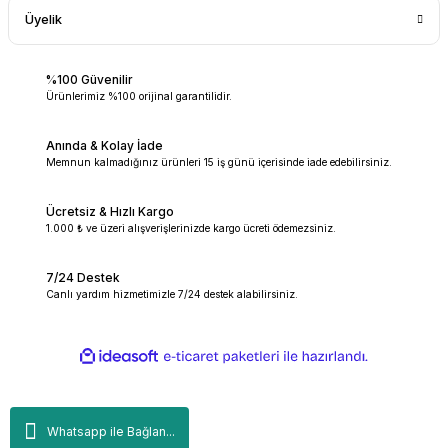
Üyelik
%100 Güvenilir
Ürünlerimiz %100 orijinal garantilidir.
Anında & Kolay İade
Memnun kalmadığınız ürünleri 15 iş günü içerisinde iade edebilirsiniz.
Ücretsiz & Hızlı Kargo
1.000 ₺ ve üzeri alışverişlerinizde kargo ücreti ödemezsiniz.
7/24 Destek
Canlı yardım hizmetimizle 7/24 destek alabilirsiniz.
ideasoft
ile
e-
hazırlandı.
ticaret
paketleri
Whatsapp ile Bağlan...