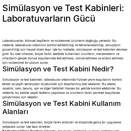
Simülasyon ve Test Kabinleri:
Laboratuvarların Gücü
Laboratuvarlar, bilimsel keşiflerin ve mükemmel ürünlerin doğduğu yerlerdir. Bu
nedenle, laboratuvar ortamının kontrol edilebilirliği ve tekrarlanabilirliği, sonuçların
güvenilirliği için hayati önem taşır. İşte bu noktada, simülasyon ve test kabinleri devreye
girer. Bu özel cihazlar, birçok farklı sektörde kullanılan ürünlerin, malzemelerin ve
cihazların gerçek dünya koşullarında test edilmesi, simüle edilmesi ve analiz edilmesi
için mükemmel bir çözüm sunar.
Simülasyon ve Test Kabini Nedir?
Simülasyon ve test kabinleri, laboratuvar ortamında fiziksel çevre koşullarını kontrol
etmek ve çeşitli senaryoları oluşturmak için tasarlanmış özel odalardır. Bu odalar,
sıcaklık, nem, basınç, ışık ve diğer faktörleri hassas bir şekilde kontrol edebilirler. Bu
nedenle, bu kabiler çeşitli testlerin yapılması ve ürünlerin farklı çevresel koşullarda
çalıştırılması için idealdir.
Simülasyon ve Test Kabini Kullanım
Alanları
Simülasyon ve test kabinleri, birçok farklı endüstri ve disiplinde geniş bir uygulama
yelpazesi sunar. İşte bazı örnekler:
Endüstriyel Ürün Testleri:
Otomotiv, havacılık, elektronik ve enerji sektörleri gibi