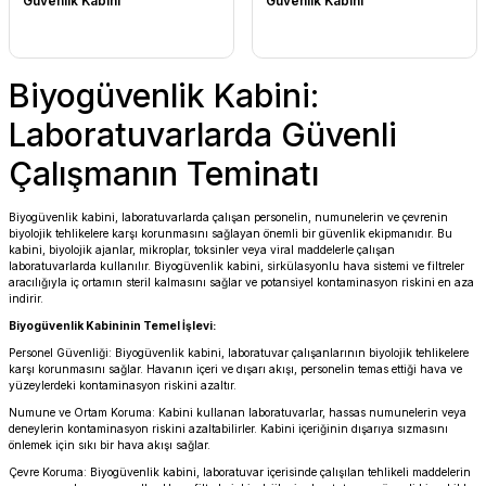
Güvenlik Kabini
Güvenlik Kabini
Biyogüvenlik Kabini:
Laboratuvarlarda Güvenli
Çalışmanın Teminatı
Biyogüvenlik kabini, laboratuvarlarda çalışan personelin, numunelerin ve çevrenin
biyolojik tehlikelere karşı korunmasını sağlayan önemli bir güvenlik ekipmanıdır. Bu
kabini, biyolojik ajanlar, mikroplar, toksinler veya viral maddelerle çalışan
laboratuvarlarda kullanılır. Biyogüvenlik kabini, sirkülasyonlu hava sistemi ve filtreler
aracılığıyla iç ortamın steril kalmasını sağlar ve potansiyel kontaminasyon riskini en aza
indirir.
Biyogüvenlik Kabininin Temel İşlevi:
Personel Güvenliği: Biyogüvenlik kabini, laboratuvar çalışanlarının biyolojik tehlikelere
karşı korunmasını sağlar. Havanın içeri ve dışarı akışı, personelin temas ettiği hava ve
yüzeylerdeki kontaminasyon riskini azaltır.
Numune ve Ortam Koruma: Kabini kullanan laboratuvarlar, hassas numunelerin veya
deneylerin kontaminasyon riskini azaltabilirler. Kabini içeriğinin dışarıya sızmasını
önlemek için sıkı bir hava akışı sağlar.
Çevre Koruma: Biyogüvenlik kabini, laboratuvar içerisinde çalışılan tehlikeli maddelerin