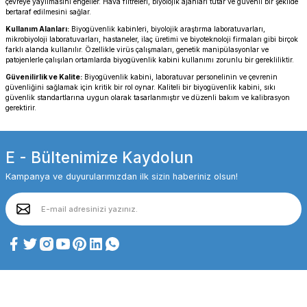
çevreye yayılmasını engeller. Hava filtreleri, biyolojik ajanları tutar ve güvenli bir şekilde
bertaraf edilmesini sağlar.
Kullanım Alanları:
Biyogüvenlik kabinleri, biyolojik araştırma laboratuvarları,
mikrobiyoloji laboratuvarları, hastaneler, ilaç üretimi ve biyoteknoloji firmaları gibi birçok
farklı alanda kullanılır. Özellikle virüs çalışmaları, genetik manipülasyonlar ve
patojenlerle çalışılan ortamlarda biyogüvenlik kabini kullanımı zorunlu bir gerekliliktir.
Güvenilirlik ve Kalite:
Biyogüvenlik kabini, laboratuvar personelinin ve çevrenin
güvenliğini sağlamak için kritik bir rol oynar. Kaliteli bir biyogüvenlik kabini, sıkı
güvenlik standartlarına uygun olarak tasarlanmıştır ve düzenli bakım ve kalibrasyon
gerektirir.
E - Bültenimize Kaydolun
Kampanya ve duyurularımızdan ilk sizin haberiniz olsun!