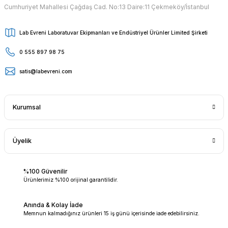
Cumhuriyet Mahallesi Çağdaş Cad. No:13 Daire:11 Çekmeköy/İstanbul
Lab Evreni Laboratuvar Ekipmanları ve Endüstriyel Ürünler Limited Şirketi
0 555 897 98 75
satis@labevreni.com
Kurumsal
Üyelik
%100 Güvenilir
Ürünlerimiz %100 orijinal garantilidir.
Anında & Kolay İade
Memnun kalmadığınız ürünleri 15 iş günü içerisinde iade edebilirsiniz.