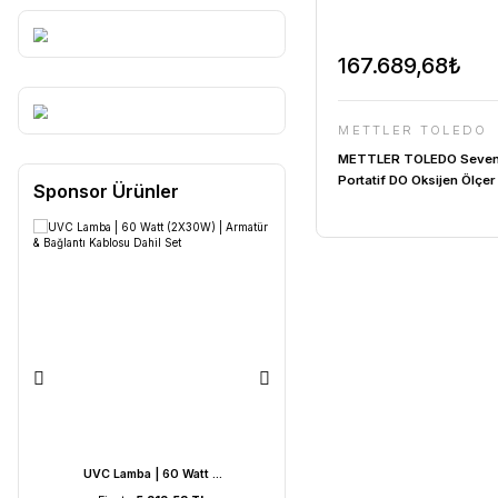
167.68
METTLE
METTLER 
Portatif DO
Sponsor Ürünler
Kit | InLa
Oksijen Ele