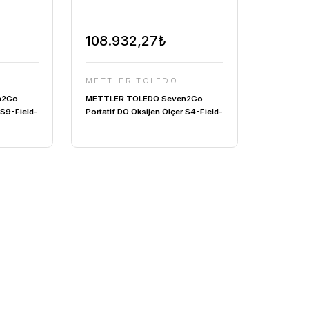
9,68₺
108.932,27₺
R TOLEDO
METTLER TOLEDO
TOLEDO Seven2Go
METTLER TOLEDO Seven2G
 Oksijen Ölçer S9-Field-
Portatif DO Oksijen Ölçer S4
b OptiOx Çozünmüş
Kit | InLab 605-ISM Çozünm
ktrodu Dahil
Oksijen Elektrodu Dahil