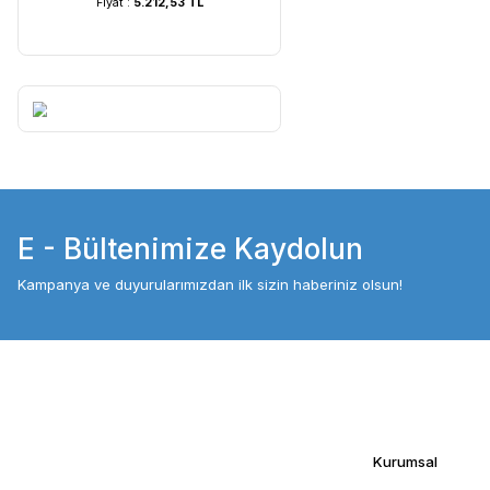
UVC Lamba | 60 Watt ...
UVC Lamba | 36
Fiyat :
5.212,53 TL
Fiyat :
4.054