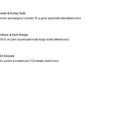
%100 Güvenilir
Ürünlerimiz %100 orijinal garantilidir.
Anında & Kolay İade
Memnun kalmadığınız ürünleri 15 iş günü içeris