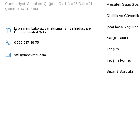
E - Bültenimize Kaydolun
Kampanya ve duyurularımızdan ilk sizin haberiniz olsun
Kur
Cumhuriyet Mahallesi Çağdaş Cad. No:13 Daire:11
Mesa
Çekmeköy/İstanbul
Gizli
İptal
Lab Evreni Laboratuvar Ekipmanları ve Endüstriyel
Ürünler Limited Şirketi
Karg