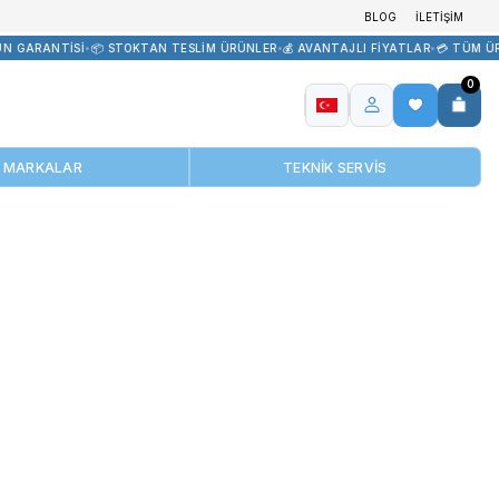
R TEDARİK
•
🏷️ ORİJİNAL ÜRÜN GARANTİSİ
•
📦 STOKTAN TESLİM ÜR
MARKALAR