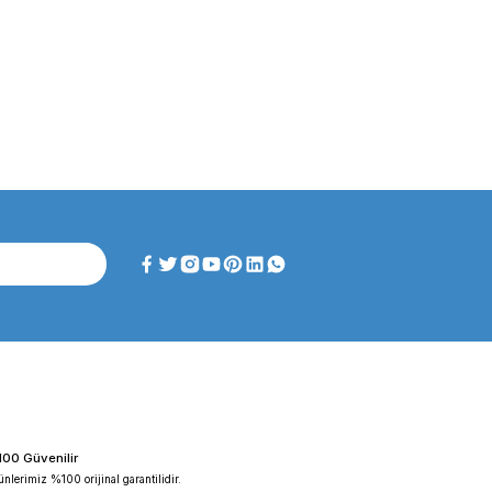
ghtlab WF-HT 45 F ...
FAITHFUL WGL-45B Fan ...
iyat :
39.151,92 TL
Fiyat :
39.151,92 TL