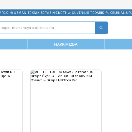
bevreni.com
E ÜCRETSİZ KARGO
•
🛠️ UZMAN TEKNİK SERVİS HİZMETİ
•
🤝 GÜVENİLİ
ANASAYFA
HAKKIMIZDA
d-Kit