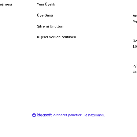
!
umsal
Üyelik
feli Satış Sözleşmesi
Yeni Üyelik
lik ve Güvenlik
Üye Girişi
 İade Koşullari
Şifremi Unuttum
o Takibi
Kişisel Veriler Politikası