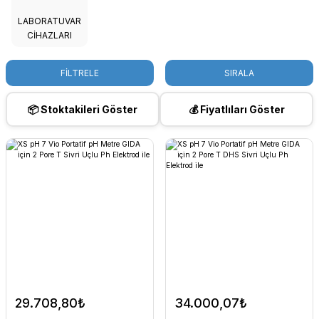
LABORATUVAR
CİHAZLARI
FİLTRELE
SIRALA
📦 Stoktakileri Göster
💰 Fiyatlıları Göster
29.708,80₺
34.000,07₺