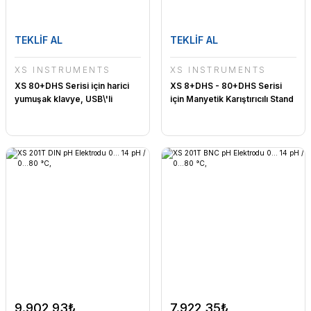
TEKLİF AL
TEKLİF AL
XS INSTRUMENTS
XS INSTRUMENTS
XS 80+DHS Serisi için harici
XS 8+DHS - 80+DHS Serisi
yumuşak klavye, USB\'li
için Manyetik Karıştırıcılı Stand
9.902,93₺
7.922,35₺