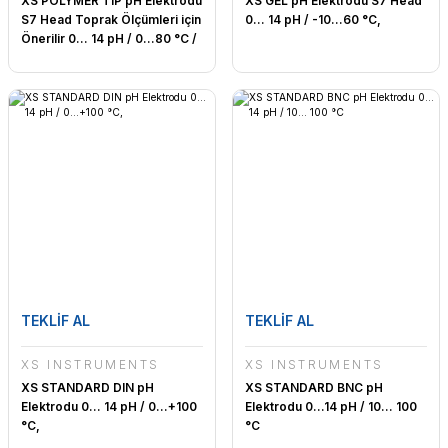
XS POLYMER TIP pH Elektrodu
XS GEL pH Elektrodu S7 Head
S7 Head Toprak Ölçümleri için
0… 14 pH / -10…60 °C,
Önerilir 0… 14 pH / 0…80 °C /
Labevreni
TEKLİF AL
TEKLİF AL
XS INSTRUMENTS
XS INSTRUMENTS
XS STANDARD DIN pH
XS STANDARD BNC pH
Elektrodu 0… 14 pH / 0…+100
Elektrodu 0…14 pH / 10… 100
°C,
°C