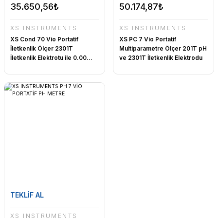
35.650,56₺
50.174,87₺
XS INSTRUMENTS
XS INSTRUMENTS
XS Cond 70 Vio Portatif
XS PC 7 Vio Portatif
İletkenlik Ölçer 2301T
Multiparametre Ölçer 201T pH
İletkenlik Elektrotu ile 0.00...
ve 2301T İletkenlik Elektrodu
200 mS
ile 0.00... 14.00 pH / 0.01...
200 mS
TEKLİF AL
XS INSTRUMENTS