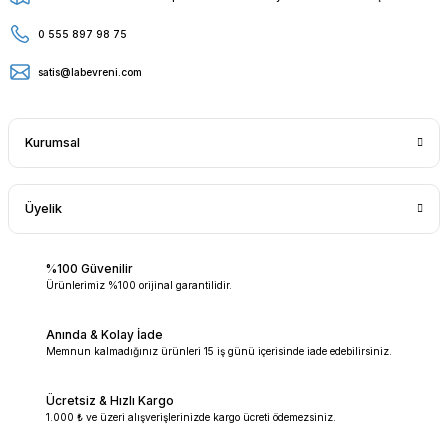
0 555 897 98 75
satis@labevreni.com
Kurumsal
Üyelik
%100 Güvenilir
Ürünlerimiz %100 orijinal garantilidir.
Anında & Kolay İade
Memnun kalmadığınız ürünleri 15 iş günü içerisinde iade edebilirsiniz.
Ücretsiz & Hızlı Kargo
1.000 ₺ ve üzeri alışverişlerinizde kargo ücreti ödemezsiniz.