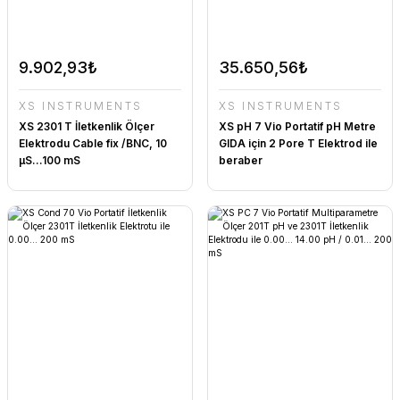
9.902,93₺
35.650,56₺
XS INSTRUMENTS
XS INSTRUMENTS
XS 2301 T İletkenlik Ölçer
XS pH 7 Vio Portatif pH Metre
Elektrodu Cable fix /BNC, 10
GIDA için 2 Pore T Elektrod ile
μS…100 mS
beraber