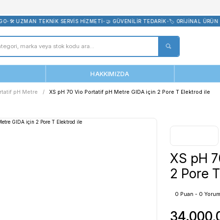
bevreni.com
CRETSİZ KARGO
•
🛠️ UZMAN TEKNİK SERVİS HİZMETİ
•
🤝 GÜVENİLİR 
ANASAYFA
HAKKIMIZDA
H Metre
Portatif pH Metre
XS pH 70 Vio Portatif pH Metre GIDA