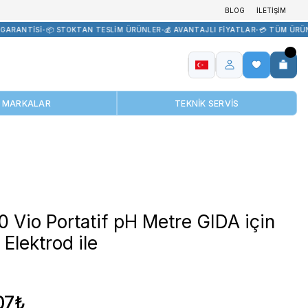
TEDARİK
•
🏷️ ORİJİNAL ÜRÜN GARANTİSİ
•
📦 STOKTAN TESLİM ÜRÜN
MARKALAR
 için 2 Pore T Elektrod ile
XS pH 70 Vio Portatif pH
2 Pore T Elektrod ile