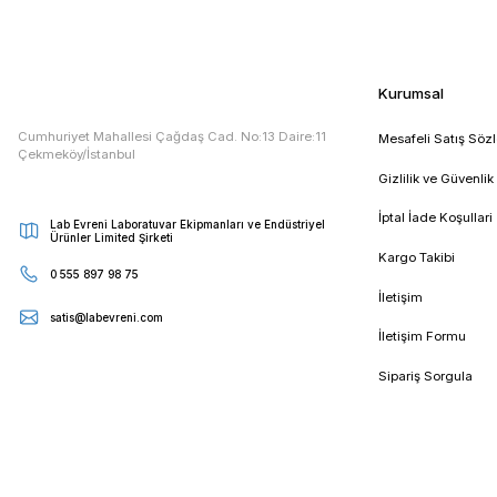
E - Bültenimize Kaydolun
Kampanya ve duyurularımızdan ilk sizin haberiniz olsun
Kur
Cumhuriyet Mahallesi Çağdaş Cad. No:13 Daire:11
Mesa