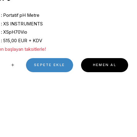
0 Puan - 0 Yorum
34.000,07₺
Kategori
Portatif pH Metre
Marka
XS INSTRUMENTS
Stok Kodu
XSpH70Vio
Fiyat
515,00 EUR + KDV
*4.608,33 ₺ den başlayan taksitlerle!
SEPETE EKL