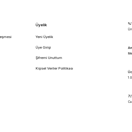
!
umsal
Üyelik
feli Satış Sözleşmesi
Yeni Üyelik