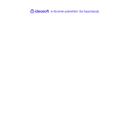
lik ve Güvenlik
Üye Girişi
 İade Koşullari
Şifremi Unuttum
o Takibi
Kişisel Veriler Politikası
şim
işim Formu
riş Sorgula
ideasoft
e-