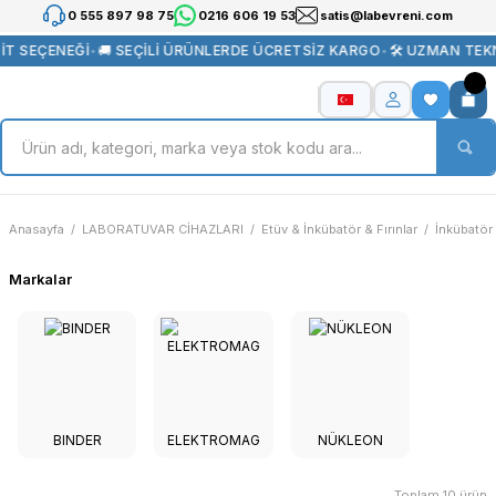
0 555 897 98 75
0216 606 19 53
satis@labevreni.com
T SEÇENEĞİ
•
🚚 SEÇİLİ ÜRÜNLERDE ÜCRETSİZ KARGO
•
🛠️ UZMAN TEKN
Anasayfa
LABORATUVAR CİHAZLARI
Etüv & İnkübatör & Fırınlar
İnkübatör
Markalar
BINDER
ELEKTROMAG
NÜKLEON
Toplam 10 ürün