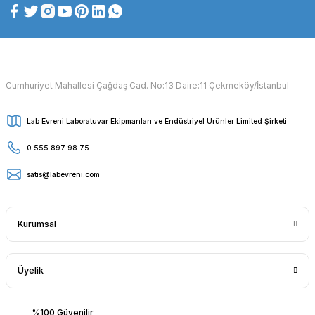
Cumhuriyet Mahallesi Çağdaş Cad. No:13 Daire:11 Çekmeköy/İstanbul
Lab Evreni Laboratuvar Ekipmanları ve Endüstriyel Ürünler Limited Şirketi
0 555 897 98 75
satis@labevreni.com
Kurumsal
Üyelik
%100 Güvenilir