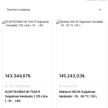
143.344,67₺
145.243,03₺
ELEKTROMAG
NÜKLEON
ELEKTROMAG M 7040 R
Nükleon NSI 55 Soğutmalı
Soğutmalı İnkübatör | 125 Litre
İnkübatör -10.. 60 °C / 55 L
| -10 .. +80