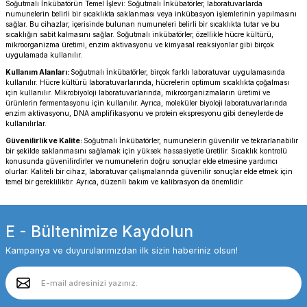
Soğutmalı İnkübatörün Temel İşlevi: Soğutmalı İnkübatörler, laboratuvarlarda
numunelerin belirli bir sıcaklıkta saklanması veya inkübasyon işlemlerinin yapılmasını
sağlar. Bu cihazlar, içerisinde bulunan numuneleri belirli bir sıcaklıkta tutar ve bu
sıcaklığın sabit kalmasını sağlar. Soğutmalı inkübatörler, özellikle hücre kültürü,
mikroorganizma üretimi, enzim aktivasyonu ve kimyasal reaksiyonlar gibi birçok
uygulamada kullanılır.
Kullanım Alanları:
Soğutmalı İnkübatörler, birçok farklı laboratuvar uygulamasında
kullanılır. Hücre kültürü laboratuvarlarında, hücrelerin optimum sıcaklıkta çoğalması
için kullanılır. Mikrobiyoloji laboratuvarlarında, mikroorganizmaların üretimi ve
ürünlerin fermentasyonu için kullanılır. Ayrıca, moleküler biyoloji laboratuvarlarında
enzim aktivasyonu, DNA amplifikasyonu ve protein ekspresyonu gibi deneylerde de
kullanılırlar.
Güvenilirlik ve Kalite:
Soğutmalı İnkübatörler, numunelerin güvenilir ve tekrarlanabilir
bir şekilde saklanmasını sağlamak için yüksek hassasiyetle üretilir. Sıcaklık kontrolü
konusunda güvenilirdirler ve numunelerin doğru sonuçlar elde etmesine yardımcı
olurlar. Kaliteli bir cihaz, laboratuvar çalışmalarında güvenilir sonuçlar elde etmek için
temel bir gerekliliktir. Ayrıca, düzenli bakım ve kalibrasyon da önemlidir.
E - Bültenimize Kaydolun
Kampanya ve duyurularımızdan ilk sizin haberiniz olsun!