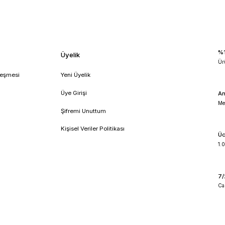
der inkübatör
bınder kb 115
bınder kb 115 inkübatör
!
umsal
Üyelik