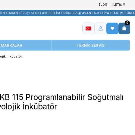
İR TEDARİK
•
🏷️ ORİJİNAL ÜRÜN GARANTİSİ
•
📦 STOKTAN TESLİM Ü
MARKALAR
lanabilir Soğutmalı Mikrobiyolojik İnkübatör
BINDER KB 115 Programlan
Mikrobiyolojik İnkübatör