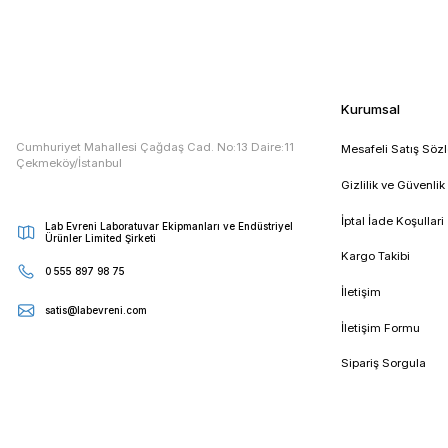
Etiketler :
bınder
bınder nedir
binder türkiye
bın
E - Bültenimize Kaydolun
Kampanya ve duyurularımızdan ilk sizin haberiniz olsun
Kur