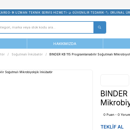
bevreni.com
E ÜCRETSİZ KARGO
•
🛠️ UZMAN TEKNİK SERVİS HİZMETİ
•
🤝 GÜVENİL
ANASAYFA
HAKKIMIZDA
ınlar
İnkübatör
Soğutmalı İnkübatör
BINDER KB 115 Program