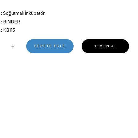
0 Puan - 0 Yorum
TEKLİF AL
Kategori
Soğutmalı İnkübatör
Marka
BINDER
Stok Kodu
KB115
SEPETE EKL