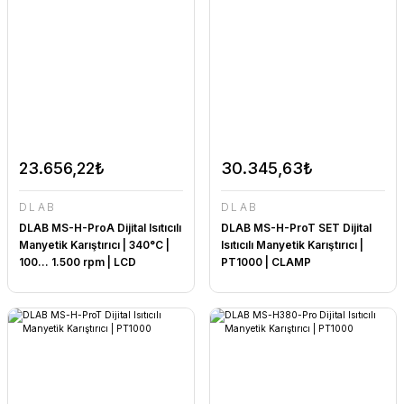
23.656,22₺
30.345,63₺
DLAB
DLAB
DLAB MS-H-ProA Dijital Isıtıcılı
DLAB MS-H-ProT SET Dijital
Manyetik Karıştırıcı | 340°C |
Isıtıcılı Manyetik Karıştırıcı |
100... 1.500 rpm | LCD
PT1000 | CLAMP