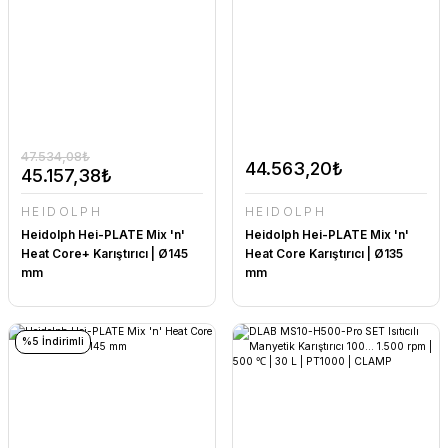
47.534,08₺
44.563,20₺
45.157,38₺
HEIDOLPH
HEIDOLPH
Heidolph Hei-PLATE Mix 'n'
Heidolph Hei-PLATE Mix 'n'
Heat Core+ Karıştırıcı | Ø145
Heat Core Karıştırıcı | Ø135
mm
mm
%5 İndirimli