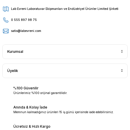
Lab Evreni Laboratuvar Ekipmanları ve Endüstriyel Ürünler Limited Şirketi
0 555 897 98 75
satis@labevreni.com
Kurumsal
Üyelik
%100 Güvenilir
Ürünlerimiz %100 orijinal garantilidir.
Anında & Kolay İade
Memnun kalmadığınız ürünleri 15 iş günü içerisinde iade edebilirsiniz.
Ücretsiz & Hızlı Kargo