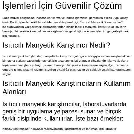
İşlemleri İçin Güvenilir Çözüm
Laboratuvar çalışmaları, hassas karıştırma ve ısıtma işlemlerini gerektiren birçok uygulamayı
içerir. Bu tür işlemleri etkili bir şekilde gerçekleştirmek için "Isıtıcılı Manyetik Karıştırıcılar,"
laboratuvarların vazgeçilmez ekipmanlarından biridir. Isıtıcılı manyetik karıştırıcılar, sıvıların
homojen bir şekilde karıştırılmasını sağlamak ve gerektiğinde ısıtma işlemini gerçekleştirmek
için kullanılır.
Isıtıcılı Manyetik Karıştırıcı Nedir?
Isıtıcılı manyetik karıştırıcılar, manyetik bir karıştırıcı çubuğu aracılığıyla sıvıları karıştırmak ve
bir ısıtma plakası sayesinde ısıtmak için tasarlanmış laboratuvar cihazlarıdır. Manyetik alana
tepki veren karıştırıcı çubuğu, sıvının homojen bir şekilde karışmasını sağlar. Aynı zamanda,
entegre ısıtma sistemi, sıvının istenilen sıcaklığa ulaşmasını ve sabit bir sıcaklıkta tutulmasını
sağlar.
Isıtıcılı Manyetik Karıştırıcıların Kullanım
Alanları
Isıtıcılı manyetik karıştırıcılar, laboratuvarlarda
geniş bir uygulama yelpazesi sunar ve birçok
farklı disiplinde kullanılırlar. İşte bazı örnekler:
Kimya Araştırmaları: Kimyasal reaksiyonların karıştırılması ve ısıtılması için kullanılır.