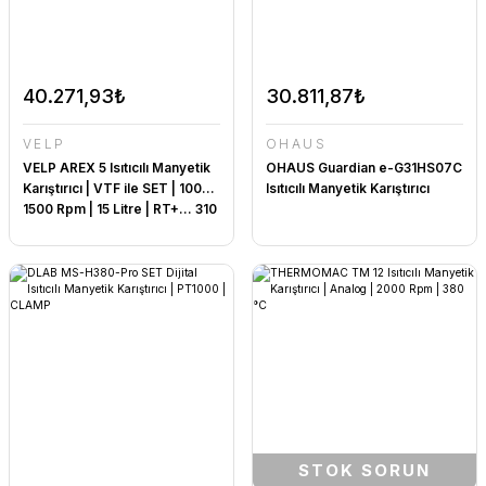
40.271,93₺
30.811,87₺
VELP
OHAUS
VELP AREX 5 Isıtıcılı Manyetik
OHAUS Guardian e-G31HS07C
Karıştırıcı | VTF ile SET | 100...
Isıtıcılı Manyetik Karıştırıcı
1500 Rpm | 15 Litre | RT+... 310
°C
STOK SORUN