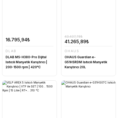
43.437,78₺
16.795,94₺
41.265,89₺
DLAB
OHAUS
DLAB MS-H380-Pro Dijital
OHAUS Guardian e-
Isıtıcılı Manyetik Karıştırıcı |
G51HSRDM Isıtıcılı Manyetik
200-1500 rpm | 420℃
Karıştırıcı 20L