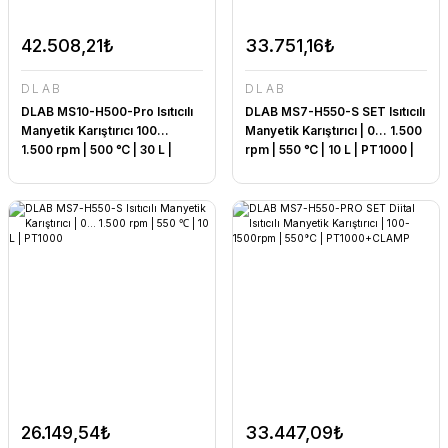
42.508,21₺
33.751,16₺
DLAB
DLAB
DLAB MS10-H500-Pro Isıtıcılı
DLAB MS7-H550-S SET Isıtıcılı
Manyetik Karıştırıcı 100...
Manyetik Karıştırıcı | 0... 1.500
1.500 rpm | 500 ℃ | 30 L |
rpm | 550 ℃ | 10 L | PT1000 |
SADECE CİHAZ
CLAMP
26.149,54₺
33.447,09₺