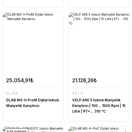
25.054,91₺
21.126,26₺
DLAB
VELP
DLAB MS-H ProM Dijital Isıtıcılı
VELP ARE 5 Isıtıcılı Manyetik
Manyetik Karıştırıcı
Karıştırıcı | 100... 1500 Rpm | 15
Litre | RT+... 310 °C
%30 İndirimli