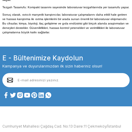
Tezgah Tasarrufu: Kompakt tasarımı sayesinde laboratuvar tezgahlarında yer tasarrufu yapar.
Sonuç olarak, ısıtıcılı manyetik karıştırıcılar, laboratuvar çalışmalarını daha etkili hale getiren
ve hassas karıştırma ile ısıtma işlemlerini bir arada sunan önemli bir laboratuvar ekipmanıdır.
Bu cihazlar, kimya, biyoloji, ilaç geliştirme ve gıda endüstrisi gibi birçok alanda araştırmaları ve
deneyleri destekler. Güvenilirlikleri, hassas kontrol yetenekleri ve verimlilikleri ile laboratuvar
çalışmalarına büyük katkı sağlarlar.
E - Bültenimize Kaydolun
Kampanya ve duyurularımızdan ilk sizin haberiniz olsun!
Cumhuriyet Mahallesi Çağdaş Cad. No:13 Daire:11 Çekmeköy/İstanbul