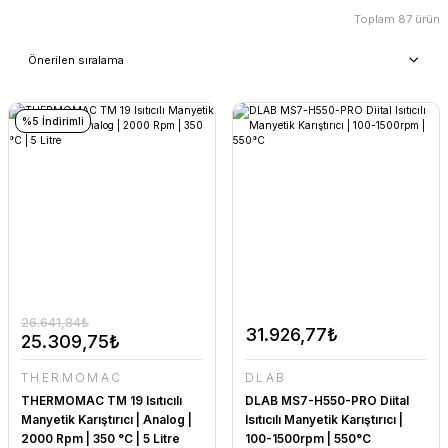
Toplam 87 ürün
%5 İndirimli
26.641,84₺
31.926,77₺
25.309,75₺
THERMOMAC
DLAB
THERMOMAC TM 19 Isıtıcılı
DLAB MS7-H550-PRO Diital
Manyetik Karıştırıcı | Analog |
Isıtıcılı Manyetik Karıştırıcı |
2000 Rpm | 350 °C | 5 Litre
100-1500rpm | 550°C