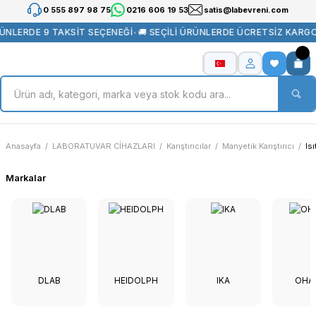
0 555 897 98 75
0216 606 19 53
satis@labevreni.com
ERDE 9 TAKSİT SEÇENEĞİ
•
🚚 SEÇİLİ ÜRÜNLERDE ÜCRETSİZ KARGO
•
🛠
Anasayfa
LABORATUVAR CİHAZLARI
Karıştırıcılar
Manyetik Karıştırıcı
Isı
Markalar
DLAB
HEIDOLPH
IKA
OHA