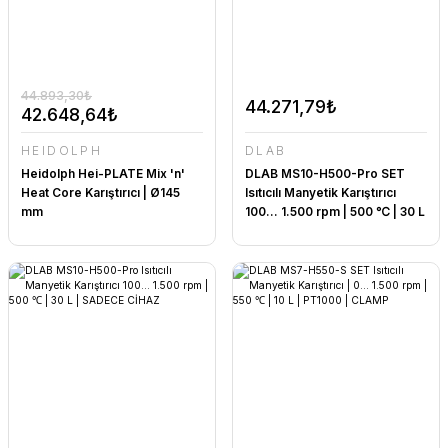
44.893,30₺
44.271,79₺
42.648,64₺
HEIDOLPH
DLAB
Heidolph Hei-PLATE Mix 'n'
DLAB MS10-H500-Pro SET
Heat Core Karıştırıcı | Ø145
Isıtıcılı Manyetik Karıştırıcı
mm
100... 1.500 rpm | 500 ℃ | 30 L
| PT1000 | CLAMP