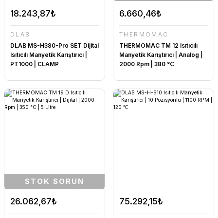
18.243,87₺
6.660,46₺
DLAB
THERMOMAC
DLAB MS-H380-Pro SET Dijital
THERMOMAC TM 12 Isıtıcılı
Isıtıcılı Manyetik Karıştırıcı |
Manyetik Karıştırıcı | Analog |
PT1000 | CLAMP
2000 Rpm | 380 °C
STOK SORUN
26.062,67₺
75.292,15₺