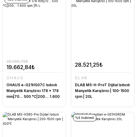
28.089,76₺
28.521,25₺
19.662,84₺
OHAUS
DLAB
OHAUS e-G21HS07C Isıtıcılı
DLAB MS-H-ProT Dijital Isıtıcılı
Manyetik Karıştırıcı 178 x 178
Manyetik Karıştırıcı | 100-1500
mm|70... 500 °C|200... 1.600
rpm | 20L
rpm |15 L
%5 İndirimli