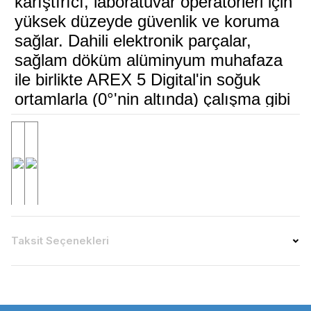
karıştırıcı, laboratuvar operatörleri için
yüksek düzeyde güvenlik ve koruma
sağlar. Dahili elektronik parçalar,
sağlam döküm alüminyum muhafaza
ile birlikte AREX 5 Digital'in soğuk
ortamlarla (0°'nin altında) çalışma gibi
en zorlu laboratuvar ortamlarına ve
uygulamalarına bile dayanmasını
sağlayan yalıtım diski ile
korunmaktadır. 135 mm çapındaki üst
kısım, üstün dirençli CerAlTop™
seramik kaplama ile kimyasallara ve
çizilmelere karşı korunmaktadır.
Taksit Seçenekleri
Güvenlik devreleri, aşırı sıcaklık
koruması gibi çeşitli güvenlik işlevleri,
kullanıcıları günlük işlemlerinde korur