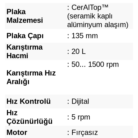
: CerAlTop™
Plaka
(seramik kaplı
Malzemesi
alüminyum alaşım)
Plaka Çapı
: 135 mm
Karıştırma
: 20 L
Hacmi
: 50... 1500 rpm
Karıştırma Hız
Aralığı
Hız Kontrolü
: Dijital
Hız
: 5 rpm
Çözünürlüğü
Motor
: Fırçasız