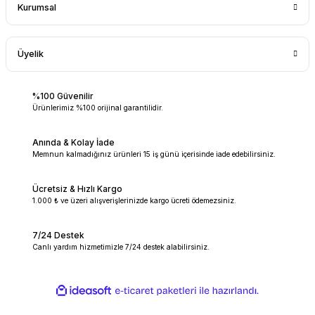
bir kullanıcı arabirimi Son derece
Kurumsal
parlak ve okunması kolay dijital ekran
sayesinde, sıcaklığı ve karıştırma
Üyelik
hızını sürekli olarak izleyebilir ve en
yüksek hassasiyetle ayarlayabilirsiniz.
%100 Güvenilir
Ön panelin eğimi, tüm laboratuvar
Ürünlerimiz %100 orijinal garantilidir.
kullanıcıları için kullanıcı deneyimini
optimize etmek ve dijital ekranlarda
Anında & Kolay İade
Memnun kalmadığınız ürünleri 15 iş günü içerisinde iade edebilirsiniz.
gösterilen değerleri net bir şekilde
okumak için dikkatlice tasarlanmıştır.
Ücretsiz & Hızlı Kargo
Sıcaklığı ve karıştırma hızını
1.000 ₺ ve üzeri alışverişlerinizde kargo ücreti ödemezsiniz.
ayarlamak için maksimum güvenlik
7/24 Destek
için düğmeleri çevirmek ve itmek
Canlı yardım hizmetimizle 7/24 destek alabilirsiniz.
gerekir.
Sıcak levha manyetik karıştırıcı AREX
ideasoft
ile
e-
5 Digital, tezgah üzerinde ve
hazırlandı.
ticaret
paketleri