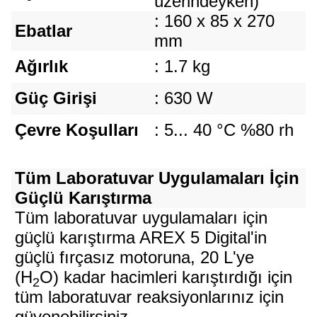
üzerindeyken)
: 160 x 85 x 270
Ebatlar
mm
Ağırlık
: 1.7 kg
Güç Girişi
: 630 W
Çevre Koşulları
: 5... 40 °C %80 rh
Tüm Laboratuvar Uygulamaları İçin
Güçlü Karıştırma
Tüm laboratuvar uygulamaları için
güçlü karıştırma AREX 5 Digital'in
güçlü fırçasız motoruna, 20 L'ye
(H
O) kadar hacimleri karıştırdığı için
2
tüm laboratuvar reaksiyonlarınız için
güvenebilirsiniz.