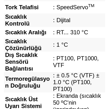
TM
Tork Telafisi
: SpeedServo
Sıcaklık
: Dijital
Kontrolü
Sıcaklık Aralığı
: RT... 310 °C
Sıcaklık
: 1 °C
Çözünürlüğü
Dış Sıcaklık
: PT100, PT1000,
Sensörü
VTF
Bağlantısı
: ± 0.5 °C (VTF) ±
Termoregülasyo
1.0 °C (PT100,
n Doğruluğu
PT100)
: Ekranda (sıcaklık
Sıcaklık Üst
50 ºC'nin
Uyarı Sistemi