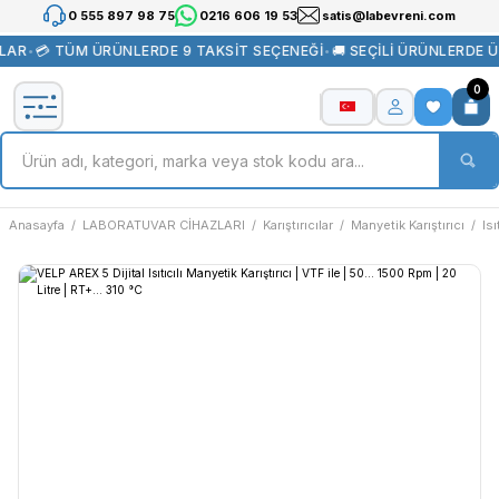
0 555 897 98 75
0216 606 19 53
satis@labevreni.com
AR
•
💳 TÜM ÜRÜNLERDE 9 TAKSİT SEÇENEĞİ
•
🚚 SEÇİLİ ÜRÜNLERDE Ü
0
Anasayfa
LABORATUVAR CİHAZLARI
Karıştırıcılar
Manyetik Karıştırıcı
Isı