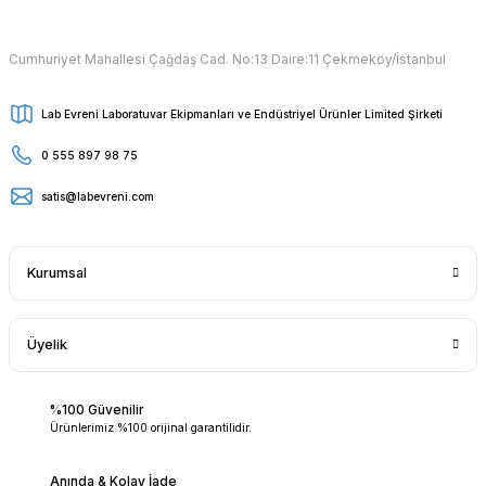
Cumhuriyet Mahallesi Çağdaş Cad. No:13 Daire:11 Çekmeköy/İstanbul
Lab Evreni Laboratuvar Ekipmanları ve Endüstriyel Ürünler Limited Şirketi
0 555 897 98 75
satis@labevreni.com
Kurumsal
Üyelik
%100 Güvenilir
Ürünlerimiz %100 orijinal garantilidir.
Anında & Kolay İade