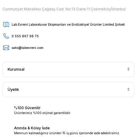
Cumhuriyet Mahallesi Çağdaş Cad. No:13 Daire:11 Çekmeköy/İstanbul
Lab Evreni Laboratuvar Ekipmanları ve Endüstriyel Ürünler Limited Şirketi
0 555 897 98 75
satis@labevreni.com
Kurumsal
Üyelik
%100 Güvenilir
Ürünlerimiz %100 orijinal garantilidir.
Anında & Kolay İade
Memnun kalmadığınız ürünleri 15 iş günü içerisinde iade edebilirsiniz.