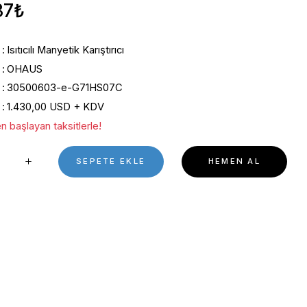
Manyetik Karıştırıcı 15L
0 Puan - 0 Yorum
82.821,37₺
Kategori
Isıtıcılı Manyetik Karıştırıcı
Marka
OHAUS
Stok Kodu
30500603-e-G71HS07C
Fiyat
1.430,00 USD + KDV
*11.225,52 ₺ den başlayan taksitlerle!
SEPETE EKL