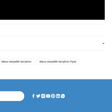
i artırır; OHAUS Bluetooth donanım kilidi aksesuarı (ayrıca satı
rtleştirilmiş cam ön panel, kontrol düğmeleri, ısıtıcının bağl
C Isıtıcılı Manyetik Karıştırıcı 15L)
ır, 5 prob ve 5 plaka ayar noktası için sıcaklık kalibrasyon öze
ıcılı Manyetik Karıştırıcı 15L
DAKİ GÖRSELE TIKLAYIN