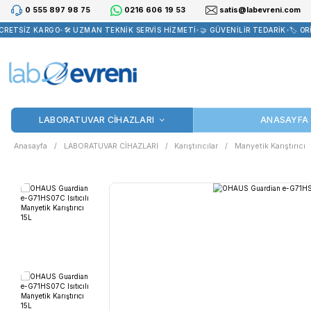
0 555 897 98 75
0216 606 19 53
satis@la
ETSİZ KARGO
•
🛠️ UZMAN TEKNİK SERVİS HİZMETİ
•
🤝 GÜVENİLİR TED
LABORATUVAR CİHAZLARI
Anasayfa
LABORATUVAR CİHAZLARI
Karıştırıcılar
Manye