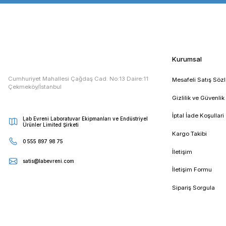
Taksit Seçenekleri
Etiketler :
ohaus
ohaus ısıtıcılı manyetik karıştırıcı
ohau