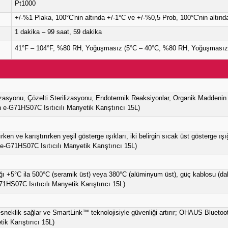
USB
Dijital
12,2 inç x 4,8 inç x 8,8 inç (309 mm x 12
Özel Arkadan aydınlatmalı LCD
Aksesuar olarak mevcuttur
5,7 lb (2,6 kg)
230V, 6,0A, 50/60Hz
1.242W
TUV
60 ila 1600 rpm
+/-%2
Pt1000
+/-%1 Plaka, 100°C'nin altında +/-1°C ve +/