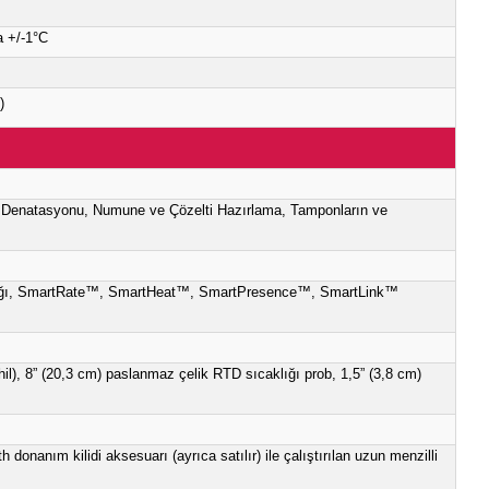
2 mm x 223 mm) (UxYxG)
-%0,5 Prob, 100°C'nin altında +/-1°C