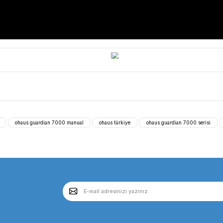
nması için esneklik sağlar ve SmartLink™ teknolojisiyle güvenliğ
tıcılı Manyetik Karıştırıcı 15L)
ır ve kimyasallara karşı dayanıklıdır, IP21 Giriş Koruması, se
olay seramik veya alüminyum üstler (OHAUS Guardian e-G71HS07
lık sınırlama işlevi, SafetyHeat™ arıza durumunda ısıtıcıyı kapat
ılı Manyetik Karıştırıcı 15L) OHAUS Guardian e-G71HS07C Isıt
 TÜM MODELLERİ GÖRMEK İÇİN AŞAĞI