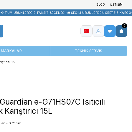
•
💰 AVANTAJLI FİYATLAR
•
💳 TÜM ÜRÜNLERDE 9 TAKSİT SEÇENEĞİ
MARKALAR
1HS07C Isıtıcılı Manyetik Karıştırıcı 15L
OHAUS Guardian e-G71HS0