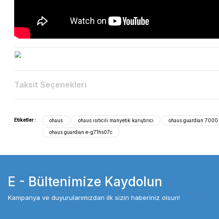
USB bağlantı noktası, tekrarlanan uygulamaların programla
kullanıcı algılama işlevi (OHAUS Guardian e-G71HS07C Isı
Yapı
Prob bağlantısı, SmartHousing™ dokunulduğunda soğuk kal
düğmesi, dahili destek çubuğu tutucusu, temizlenmesi k
Tasarım özellikleri
Sıcak üst gösterge ışıkları, sesli alarm, SmartHeat™ sıcak
SmartRate™ işlevleri (OHAUS Guardian e-G71HS07C Isıtıc
OHAUS GUARDİAN 7000 SERİSİ -