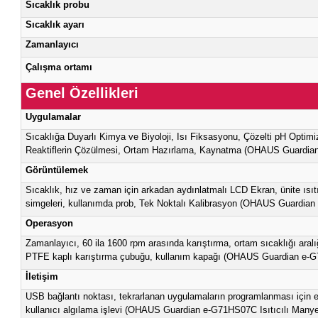
İletişim
Kontrol
Boyutlar
Ekran
Kullanımdaki Kapak
Net ağırlığı
Güç
Güç tüketimi
Güvenlik Sertifikası
Hız sınırı
Hız Kararlılığı
Sıcaklık probu
Sıcaklık ayarı