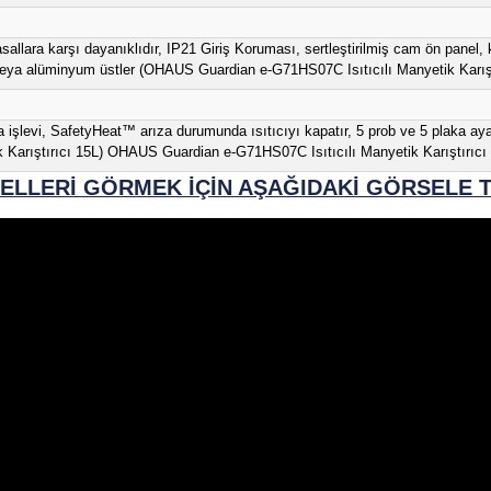
1 dakika – 99 saat, 59 dakika
41°F – 104°F, %80 RH, Yoğuşmasız (5°C –
özelti pH Optimizasyonu, Çözelti Sterilizasyonu, Endotermik R
US Guardian e-G71HS07C Isıtıcılı Manyetik Karıştırıcı 15L)
ran, ünite ısıtırken ve karıştırırken yeşil gösterge ışıkları, 
AUS Guardian e-G71HS07C Isıtıcılı Manyetik Karıştırıcı 15L)
sıcaklığı aralığı +5°C ila 500°C (seramik üst) veya 380°C (alümi
uardian e-G71HS07C Isıtıcılı Manyetik Karıştırıcı 15L)