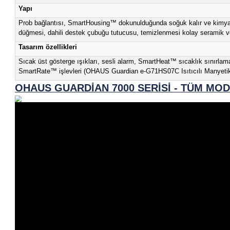
Zamanlayıcı
Çalışma ortamı
Genel Özellikleri
Uygulamalar
Sıcaklığa Duyarlı Kimya ve Biyoloji, Isı Fiksasyonu, Ç
Reaktiflerin Çözülmesi, Ortam Hazırlama, Kaynatma (OHA
Görüntülemek
Sıcaklık, hız ve zaman için arkadan aydınlatmalı LCD Ek
simgeleri, kullanımda prob, Tek Noktalı Kalibrasyon (OH
Operasyon
Zamanlayıcı, 60 ila 1600 rpm arasında karıştırma, ortam 
PTFE kaplı karıştırma çubuğu, kullanım kapağı (OHAUS G
İletişim