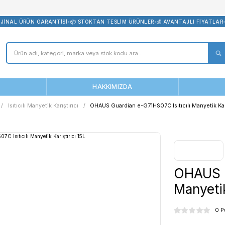
bevreni.com
ARİK
•
🏷️ ORİJİNAL ÜRÜN GARANTİSİ
•
📦 STOKTAN TESLİM ÜRÜNLER
ANASAYFA
HAKKIMIZDA
tik Karıştırıcı
Isıtıcılı Manyetik Karıştırıcı
OHAUS Guardian e-G7