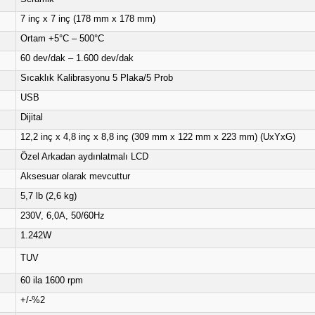
cı 15L
olağanüstü güvenlik özellikleri ve üstün ısıtma ve karışt
kontrol panelinden uzaklaştıran yenilikçi, temizlemesi kolay tas
cı 15L p
arlak LCD ekran, sezgisel simgelerin yanı sıra sıcaklık,
Isıtma ve Karıştırma
15L
Seramik
7 inç x 7 inç (178 mm x 178 mm)
Ortam +5°C – 500°C
60 dev/dak – 1.600 dev/dak
Sıcaklık Kalibrasyonu 5 Plaka/5 Prob