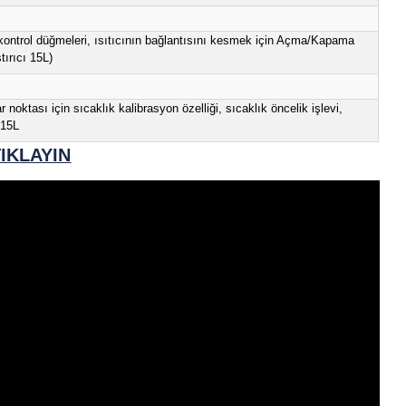
 40°C, %80 RH, Yoğuşmasız)
eaksiyonlar, Organik Maddenin Denatasyonu, Numune ve Çözelti 
iki belirgin sıcak üst gösterge ışığı, SmartRate™, SmartHeat™,
nyum üst), güç kablosu (dahil), 8” (20,3 cm) paslanmaz çelik RT