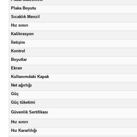
OHAUS Guardian e-G71HS07C Isıtıcılı Manyetik Karıştırı
SmartHousing™, sıvıları dahili bileşenlerden ve açılı cam 
OHAUS Guardian e-G71HS07C Isıtıcılı Manyetik Karıştırı
tasarlanmıştır.
Teknik Özellikleri
İşlev
Kapasite
Plaka Malzemesi
Plaka Boyutu
Sıcaklık Menzil
Hız sınırı
Kalibrasyon