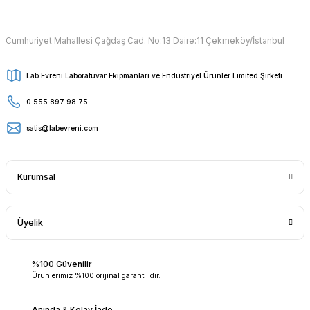
Cumhuriyet Mahallesi Çağdaş Cad. No:13 Daire:11 Çekmeköy/İstanbul
Lab Evreni Laboratuvar Ekipmanları ve Endüstriyel Ürünler Limited Şirketi
0 555 897 98 75
satis@labevreni.com
Kurumsal
Üyelik
%100 Güvenilir
Ürünlerimiz %100 orijinal garantilidir.
Anında & Kolay İade