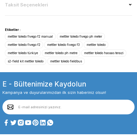
Taksit Seçenekleri
Etiketler :
mettler toledo fivego f2 manual
mettler toledo fivego ph meter
mettler toledo fivego f2
mettler toledo fivego f3
mettler toledo
mettler toledo türkiye
mettler toledo ph metre
mettler toledo hassas terazi
s2-field kit mettler toledo
mettler toledo fieldbus
E - Bültenimize Kaydolun
Kampanya ve duyurularımızdan ilk sizin haberiniz olsun!