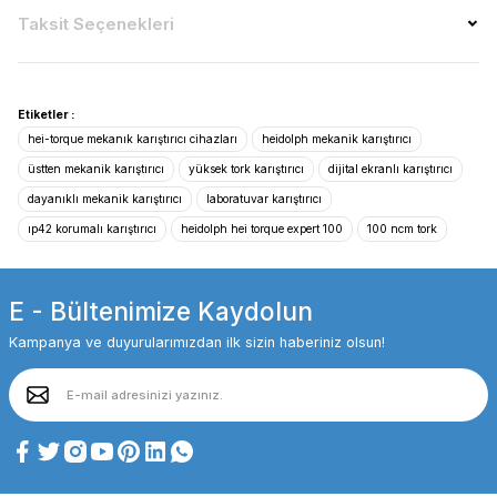
Taksit Seçenekleri
Etiketler :
hei-torque mekanık karıştırıcı cihazları
heidolph mekanik karıştırıcı
üstten mekanik karıştırıcı
yüksek tork karıştırıcı
dijital ekranlı karıştırıcı
dayanıklı mekanik karıştırıcı
laboratuvar karıştırıcı
ıp42 korumalı karıştırıcı
heidolph hei torque expert 100
100 ncm tork
E - Bültenimize Kaydolun
Kampanya ve duyurularımızdan ilk sizin haberiniz olsun!