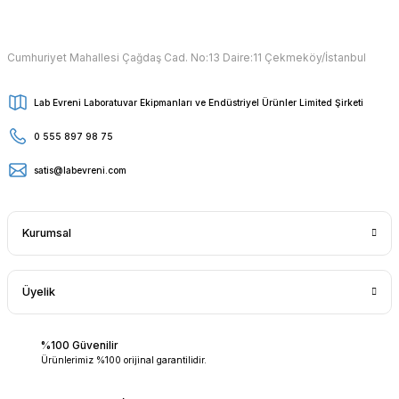
Cumhuriyet Mahallesi Çağdaş Cad. No:13 Daire:11 Çekmeköy/İstanbul
Lab Evreni Laboratuvar Ekipmanları ve Endüstriyel Ürünler Limited Şirketi
0 555 897 98 75
satis@labevreni.com
Kurumsal
Üyelik
%100 Güvenilir
Ürünlerimiz %100 orijinal garantilidir.