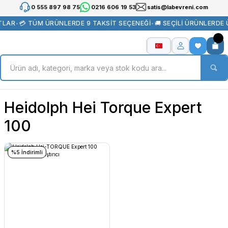
0 555 897 98 75
0216 606 19 53
satis@labevreni.com
TLAR
•
💳 TÜM ÜRÜNLERDE 9 TAKSİT SEÇENEĞİ
•
🚚 SEÇİLİ ÜRÜNLERDE
Heidolph Hei Torque Expert
100
%5 İndirimli