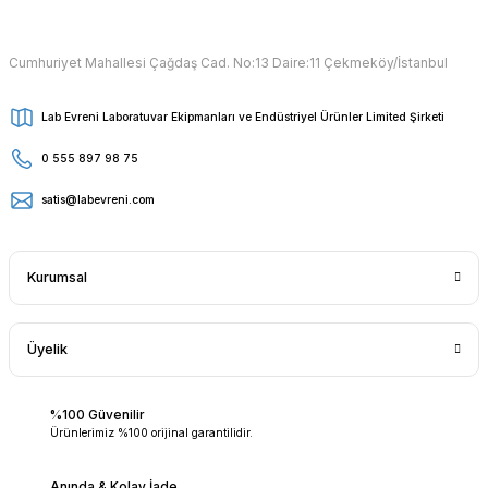
Cumhuriyet Mahallesi Çağdaş Cad. No:13 Daire:11 Çekmeköy/İstanbul
Lab Evreni Laboratuvar Ekipmanları ve Endüstriyel Ürünler Limited Şirketi
0 555 897 98 75
satis@labevreni.com
Kurumsal
Üyelik
%100 Güvenilir
Ürünlerimiz %100 orijinal garantilidir.
Anında & Kolay İade