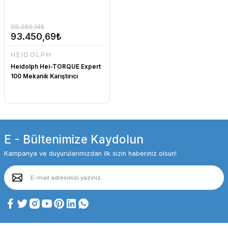
98.369,14₺
93.450,69₺
HEIDOLPH
Heidolph Hei-TORQUE Expert
100 Mekanik Karıştırıcı
E - Bültenimize Kaydolun
Kampanya ve duyurularımızdan ilk sizin haberiniz olsun!