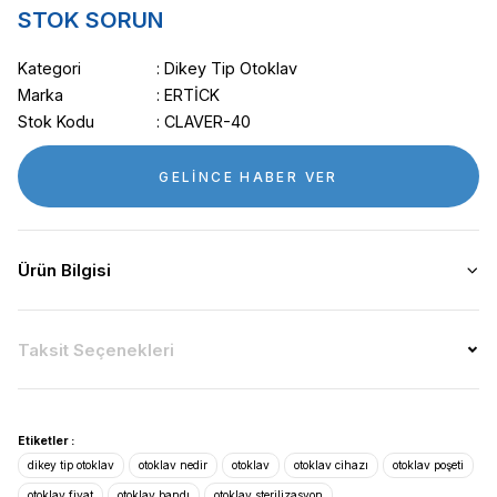
STOK SORUN
Kategori
Dikey Tip Otoklav
Marka
ERTİCK
Stok Kodu
CLAVER-40
GELİNCE HABER VER
Ürün Bilgisi
Taksit Seçenekleri
Etiketler :
dikey tip otoklav
otoklav nedir
otoklav
otoklav cihazı
otoklav poşeti
otoklav fiyat
otoklav bandı
otoklav sterilizasyon