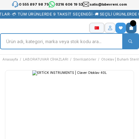
0 555 897 98 75
0216 606 19 53
satis@labevreni.com
TLAR
•
💳 TÜM ÜRÜNLERDE 9 TAKSİT SEÇENEĞİ
•
🚚 SEÇİLİ ÜRÜNLERDE
Anasayfa
LABORATUVAR CİHAZLARI
Sterilizatörler
Otoklav | Buharlı Steril