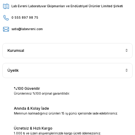
Lab Evreni Laboratuvar Ekipmanları ve Endüstriyel Ürünler Limited Şirketi
0 555 897 98 75
satis@labevreni.com
Kurumsal
Üyelik
%100 Güvenilir
Ürünlerimiz %100 orijinal garantilidir.
Anında & Kolay İade
Memnun kalmadığınız ürünleri 15 iş günü içerisinde iade edebilirsiniz.
Ücretsiz & Hızlı Kargo
1.000 ₺ ve üzeri alışverişlerinizde kargo ücreti ödemezsiniz.