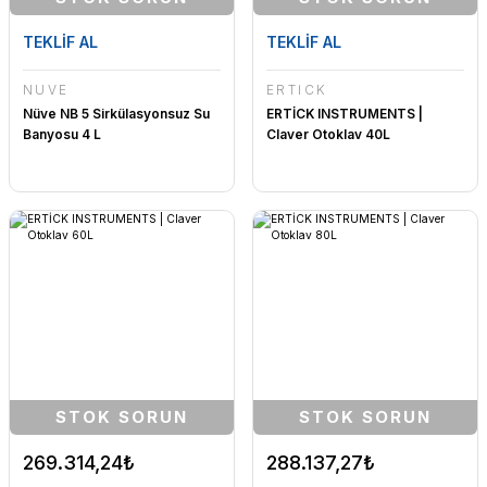
TEKLİF AL
TEKLİF AL
NÜVE
ERTİCK
Nüve NB 5 Sirkülasyonsuz Su
ERTİCK INSTRUMENTS |
Banyosu 4 L
Claver Otoklav 40L
STOK SORUN
STOK SORUN
269.314,24₺
288.137,27₺