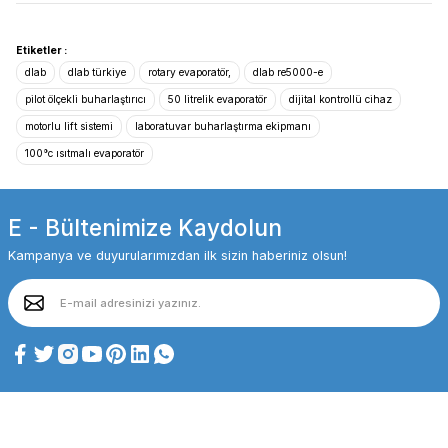
Etiketler :
dlab
dlab türkiye
rotary evaporatör,
dlab re5000-e
pilot ölçekli buharlaştırıcı
50 litrelik evaporatör
dijital kontrollü cihaz
motorlu lift sistemi
laboratuvar buharlaştırma ekipmanı
100°c ısıtmalı evaporatör
E - Bültenimize Kaydolun
Kampanya ve duyurularımızdan ilk sizin haberiniz olsun!