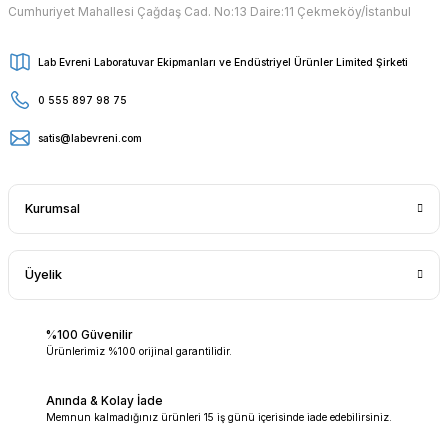
Cumhuriyet Mahallesi Çağdaş Cad. No:13 Daire:11 Çekmeköy/İstanbul
Lab Evreni Laboratuvar Ekipmanları ve Endüstriyel Ürünler Limited Şirketi
0 555 897 98 75
satis@labevreni.com
Kurumsal
Üyelik
%100 Güvenilir
Ürünlerimiz %100 orijinal garantilidir.
Anında & Kolay İade
Memnun kalmadığınız ürünleri 15 iş günü içerisinde iade edebilirsiniz.