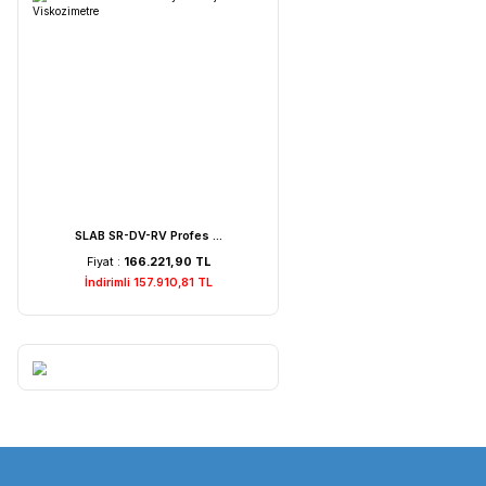
Weightlab WF-MIA1 Is ...
Fiyat :
7.529,22 TL