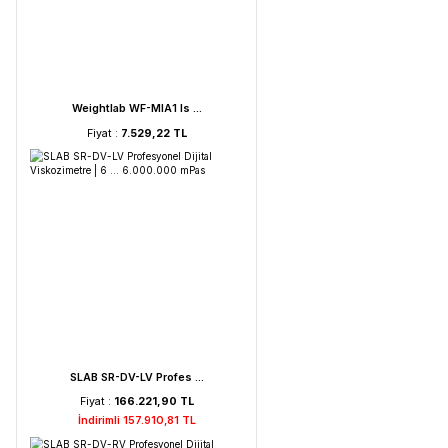
FAITHFUL WGL-45B Fan ...
Fiyat :
39.151,92 TL
HORIBA LAQUA PC210-K ...
Fiyat :
72.621,52 TL
İndirimli 68.990,44 TL