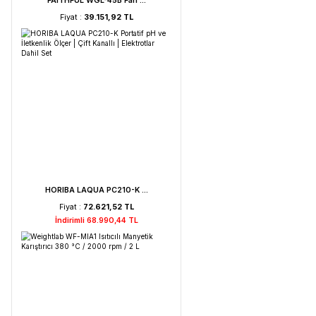
Weightlab WF-HT 45 F ...
Fiyat :
39.151,92 TL