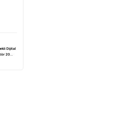
-E Pilot Ölçekli Dijital
otary Evaporatör 20...
0 L / 100 °C Motorlu Lift