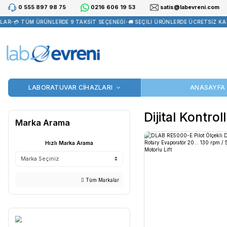
0 555 897 98 75
0216 606 19 53
satis@la
R
•
💳 TÜM ÜRÜNLERDE 9 TAKSİT SEÇENEĞİ
•
🚚 SEÇİLİ ÜRÜNLERDE Ü
LABORATUVAR CİHAZLARI
Dijital
Marka Arama
Hızlı Marka Arama
Tüm Markalar