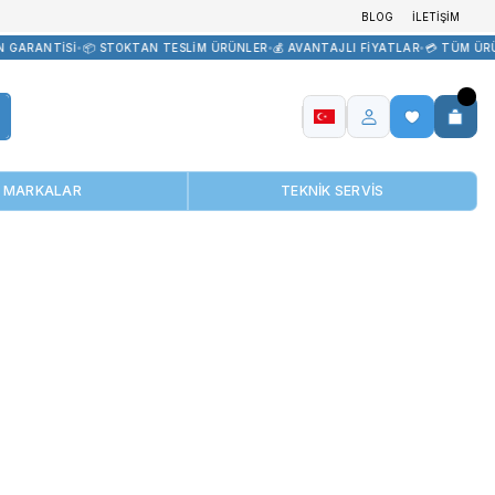
TEDARİK
•
🏷️ ORİJİNAL ÜRÜN GARANTİSİ
•
📦 STOKTAN TESLİM ÜRÜN
MARKALAR