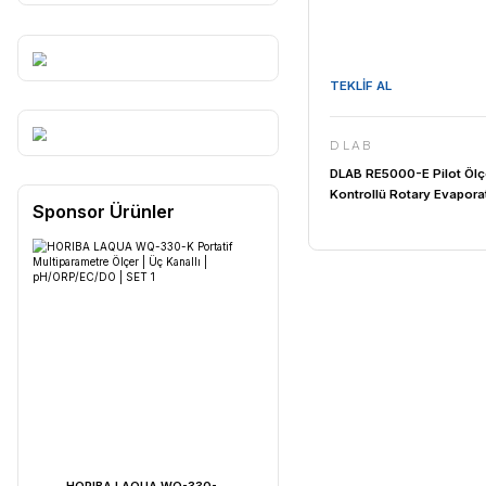
TEKLİF AL
DLAB
DLAB RE5000
Kontrollü R
Sponsor Ürünler
130 rpm / 5