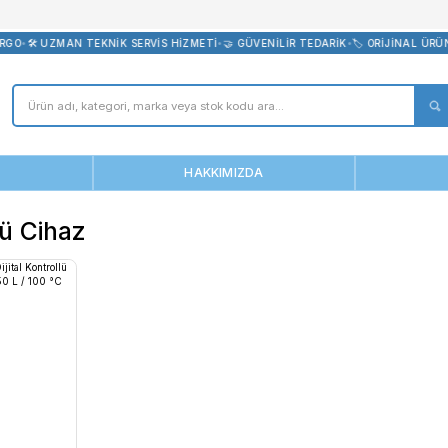
bevreni.com
CRETSİZ KARGO
•
🛠️ UZMAN TEKNİK SERVİS HİZMETİ
•
🤝 GÜVENİLİR 
ANASAYFA
HAKKIMIZDA
 Kontrollü Cihaz