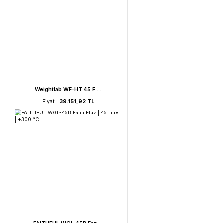
UVC Lamba | 30 Watt ...
Fiyat :
2.895,85 TL