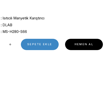
°C | 6 x 3 L
0 Puan - 0 Yorum
TEKLİF AL
Kategori
Isıtıcılı Manyetik Karıştırıcı
Marka
DLAB
Stok Kodu
MS-H280-S66
SEPETE EKL