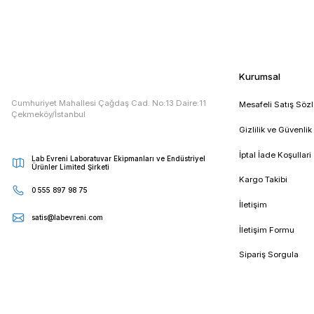
Etiketler :
dlabtürkiye
dlab türkiye
dlab laboratuvar ma
E - Bültenimize Kaydolun
Kampanya ve duyurularımızdan ilk sizin haberiniz olsun
Kur