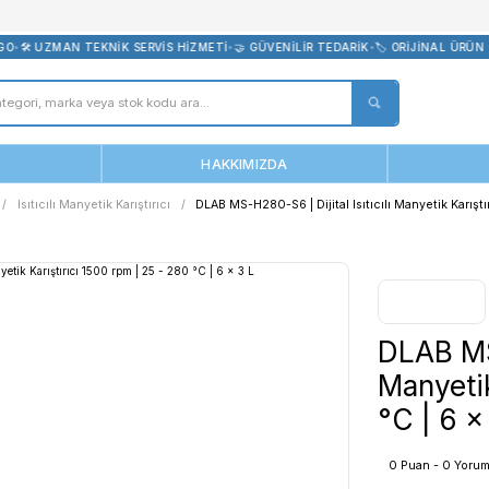
bevreni.com
CRETSİZ KARGO
•
🛠️ UZMAN TEKNİK SERVİS HİZMETİ
•
🤝 GÜVENİLİR 
ANASAYFA
HAKKIMIZDA
tik Karıştırıcı
Isıtıcılı Manyetik Karıştırıcı
DLAB MS-H280-S6 | Dij