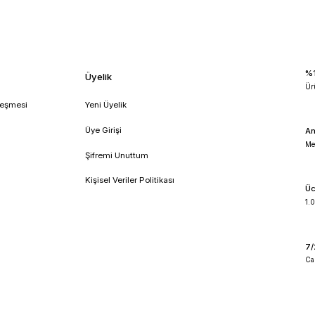
lzemeleri
dlab laboratuvar cihazları
dlab ürünleri
dlab ısıtıcı
!
umsal
Üyelik