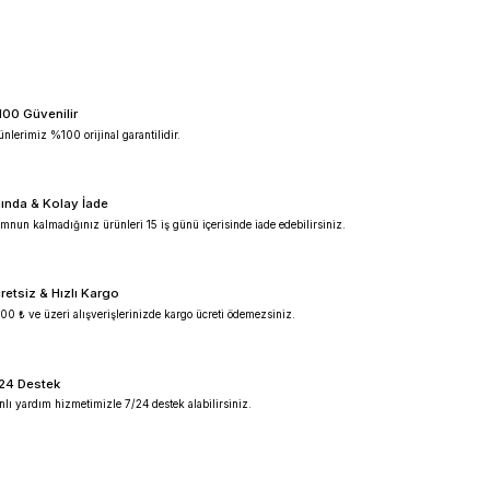
lı manyetik karıştırıcı
dlab
dlab karıştırıcı
dlabmalzemeler
%100 Güvenilir
Ürünlerimiz %100 orijinal garantilidir.