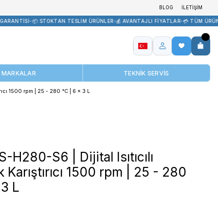
TEDARİK
•
🏷️ ORİJİNAL ÜRÜN GARANTİSİ
•
📦 STOKTAN TESLİM ÜRÜN
MARKALAR
ital Isıtıcılı Manyetik Karıştırıcı 1500 rpm | 25 - 280 °C | 6 x 3 L
DLAB MS-H280-S6 | Dijital
Manyetik Karıştırıcı 1500