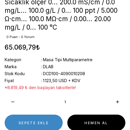
Sıcaklık ölçer 0... 200.0 mS/cm / 0.0
mg/L... 100.0 g/L / 0... 100 ppt / 5.000
Ω·cm... 100.0 MΩ·cm / 0.00... 20.00
mg/L / 0... 100 °C
0 Puan - 0 Yorum
65.069,79₺
Kategori
Masa Tipi Multiparametre
Marka
DLAB
Stok Kodu
DCD100-4090010208
Fiyat
1.123,50 USD + KDV
*8.819,49 ₺ den başlayan taksitlerle!
SEPETE EKLE
HEMEN AL