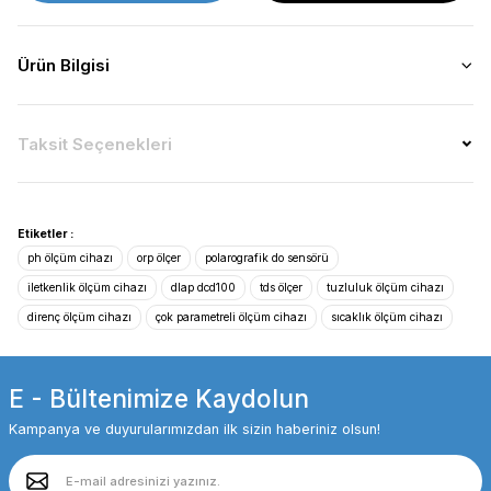
Ürün Bilgisi
Taksit Seçenekleri
Etiketler :
ph ölçüm cihazı
orp ölçer
polarografik do sensörü
iletkenlik ölçüm cihazı
dlap dcd100
tds ölçer
tuzluluk ölçüm cihazı
direnç ölçüm cihazı
çok parametreli ölçüm cihazı
sıcaklık ölçüm cihazı
E - Bültenimize Kaydolun
Kampanya ve duyurularımızdan ilk sizin haberiniz olsun!