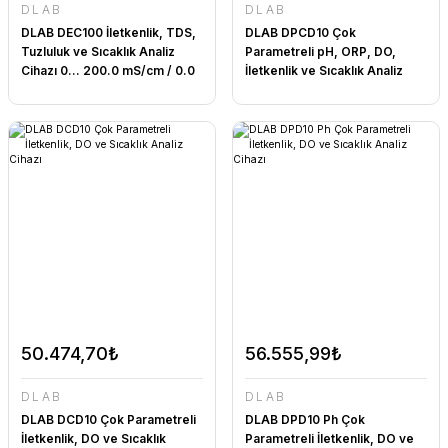
DLAB
DLAB
DLAB DEC100 İletkenlik, TDS,
DLAB DPCD10 Çok
Tuzluluk ve Sıcaklık Analiz
Parametreli pH, ORP, DO,
Cihazı 0... 200.0 mS/cm / 0.0
İletkenlik ve Sıcaklık Analiz
mg/L... 100.0 g/L / 0... 100 ppt
Cihazı
/ 5.000 Ω·cm... 100.0 MΩ·cm /
0... 100 °C
50.474,70₺
56.555,99₺
DLAB
DLAB
DLAB DCD10 Çok Parametreli
DLAB DPD10 Ph Çok
İletkenlik, DO ve Sıcaklık
Parametreli İletkenlik, DO ve