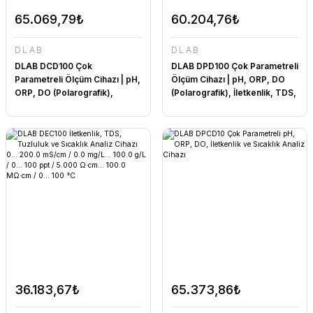
65.069,79₺
60.204,76₺
DLAB
DLAB
DLAB DCD100 Çok
DLAB DPD100 Çok Parametreli
Parametreli Ölçüm Cihazı | pH,
Ölçüm Cihazı | pH, ORP, DO
ORP, DO (Polarografik),
(Polarografik), İletkenlik, TDS,
İletkenlik, TDS, Tuzluluk,
Tuzluluk, Direnç ve Sıcaklık
Direnç ve Sıcaklık ölçer 0...
ölçer -2.000... 20.000 pH /
200.0 mS/cm / 0.0 mg/L...
-1999.9... +1999.9 mV /
100.0 g/L / 0... 100 ppt / 5.000
0.00... 20.00 mg/L / 0... 100
Ω·cm... 100.0 MΩ·cm / 0.00...
°C
20.00 mg/L / 0... 100 °C
36.183,67₺
65.373,86₺