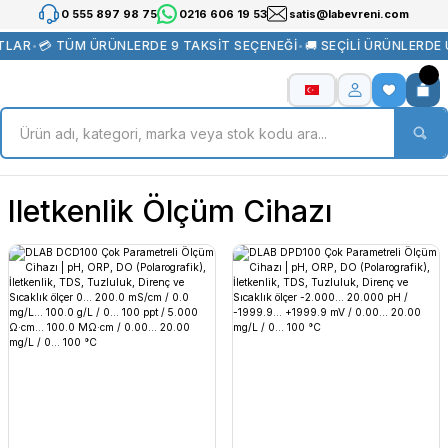
0 555 897 98 75
0216 606 19 53
satis@labevreni.com
TLAR
•
💳 TÜM ÜRÜNLERDE 9 TAKSİT SEÇENEĞİ
•
🚚 SEÇİLİ ÜRÜNLERDE
Iletkenlik Ölçüm Cihazı