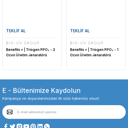
TEKLİF AL
TEKLİF AL
BİO-UV GROUP
BİO-UV GROUP
Benefits + | Triogen PPO₃ - 2
Benefits + | Triogen PPO₃ - 1
Ozon Üretim Jenaratörü
Ozon Üretim Jenaratörü
E - Bültenimize Kaydolun
Kampanya ve duyurularımızdan ilk sizin haberiniz olsun!