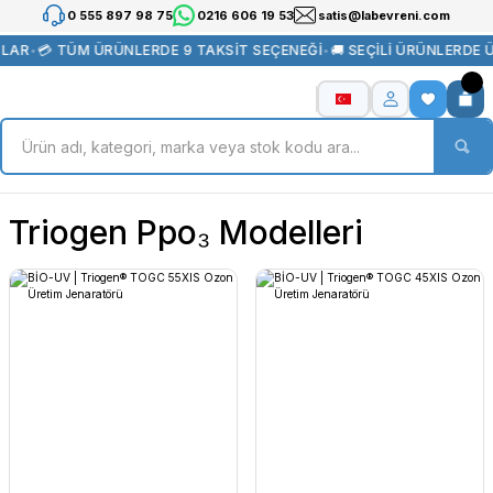
0 555 897 98 75
0216 606 19 53
satis@labevreni.com
LAR
•
💳 TÜM ÜRÜNLERDE 9 TAKSİT SEÇENEĞİ
•
🚚 SEÇİLİ ÜRÜNLERDE 
Triogen Ppo₃ Modelleri