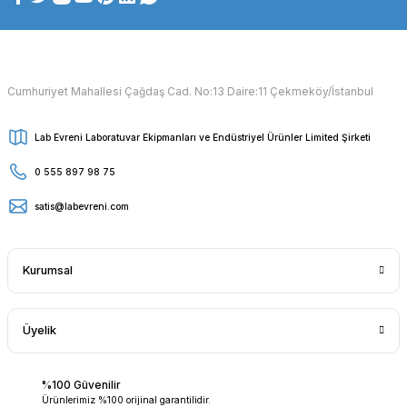
Cumhuriyet Mahallesi Çağdaş Cad. No:13 Daire:11 Çekmeköy/İstanbul
Lab Evreni Laboratuvar Ekipmanları ve Endüstriyel Ürünler Limited Şirketi
0 555 897 98 75
satis@labevreni.com
Kurumsal
Üyelik
%100 Güvenilir
Ürünlerimiz %100 orijinal garantilidir.