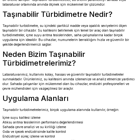
laboratuvar ortamında anında ölçmek için mükemmel bir çözümdür.
Taşınabilir Türbidimetre Nedir?
Taşınabilir turbidimetre, su içindeki partikül madde veya opaklık seviyelerini ölçen
taşınabilir bir cihazdır. Su kalitesini belirlemek için temel bir araç olan taşınabilir
turbidimetreler, içme suyu arıtma tesislerinden, saha çalışmalarına kadar birçok
uygulama için idealdir. Bu cihazlar, numunelerin berraklığını hızla ve güvenilir bir
şekilde değerlendirmenizi sağlar.
Neden Bizim Taşınabilir
Türbidimetrelerimiz?
Laboratuvarımız, kullanımı kolay, hassas ve güvenilir taşınabilir turbidimetreler
sunmaktadır. Ürünlerimiz, su kalitesini anında izlemenize ve analiz etmenize yardımcı
olur. Sahada çalışanlar için mükemmel olan bu cihazlar, endüstri profesyonelleri ve
çevre mühendisleri için vazgeçilmez bir araçtır.
Uygulama Alanları
Taşınabilir turbidimetrelerimiz, birçok uygulama alanında kullanılır, örneğin:
İçme suyu kalitesi izleme
Atıksu arıtma tesislerinin performans değerlendirmesi
Sahada çevre analizi ve su kirliliği izleme
Gıda ve içecek endüstrisinde kalite kontrol
Endüstriyel süreç izleme ve kontrol