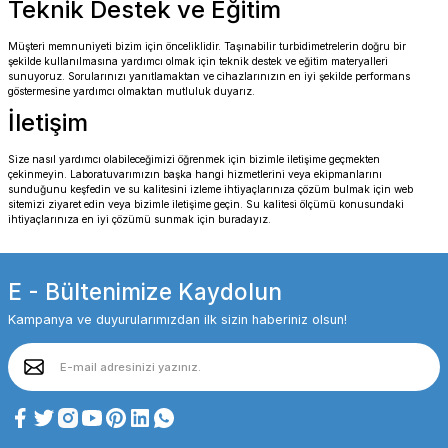
Teknik Destek ve Eğitim
Müşteri memnuniyeti bizim için önceliklidir. Taşınabilir turbidimetrelerin doğru bir
şekilde kullanılmasına yardımcı olmak için teknik destek ve eğitim materyalleri
sunuyoruz. Sorularınızı yanıtlamaktan ve cihazlarınızın en iyi şekilde performans
göstermesine yardımcı olmaktan mutluluk duyarız.
İletişim
Size nasıl yardımcı olabileceğimizi öğrenmek için bizimle iletişime geçmekten
çekinmeyin. Laboratuvarımızın başka hangi hizmetlerini veya ekipmanlarını
sunduğunu keşfedin ve su kalitesini izleme ihtiyaçlarınıza çözüm bulmak için web
sitemizi ziyaret edin veya bizimle iletişime geçin. Su kalitesi ölçümü konusundaki
ihtiyaçlarınıza en iyi çözümü sunmak için buradayız.
E - Bültenimize Kaydolun
Kampanya ve duyurularımızdan ilk sizin haberiniz olsun!