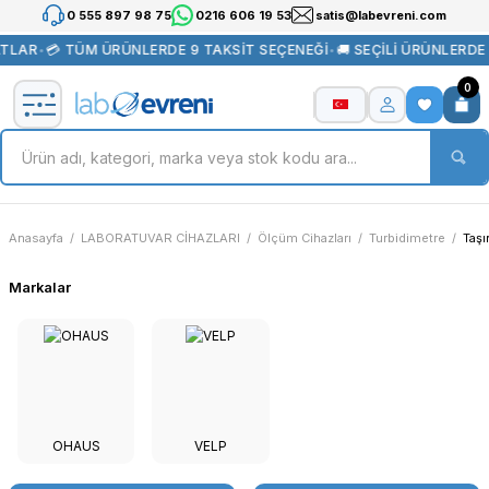
0 555 897 98 75
0216 606 19 53
satis@labevreni.com
TLAR
•
💳 TÜM ÜRÜNLERDE 9 TAKSİT SEÇENEĞİ
•
🚚 SEÇİLİ ÜRÜNLERDE
0
Anasayfa
LABORATUVAR CİHAZLARI
Ölçüm Cihazları
Turbidimetre
Taşı
Markalar
OHAUS
VELP