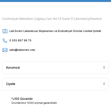
Cumhuriyet Mahallesi Çağdaş Cad. No:13 Daire:11 Çekmeköy/İstanbul
Lab Evreni Laboratuvar Ekipmanları ve Endüstriyel Ürünler Limited Şirketi
0 555 897 98 75
satis@labevreni.com
Kurumsal
Üyelik
%100 Güvenilir
Ürünlerimiz %100 orijinal garantilidir.