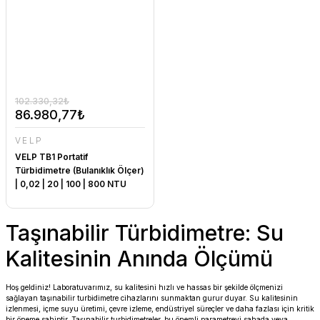
102.330,32₺
86.980,77₺
VELP
VELP TB1 Portatif
Türbidimetre (Bulanıklık Ölçer)
| 0,02 | 20 | 100 | 800 NTU
Taşınabilir Türbidimetre: Su
Kalitesinin Anında Ölçümü
Hoş geldiniz! Laboratuvarımız, su kalitesini hızlı ve hassas bir şekilde ölçmenizi
sağlayan taşınabilir turbidimetre cihazlarını sunmaktan gurur duyar. Su kalitesinin
izlenmesi, içme suyu üretimi, çevre izleme, endüstriyel süreçler ve daha fazlası için kritik
bir öneme sahiptir. Taşınabilir turbidimetreler, bu önemli parametreyi sahada veya