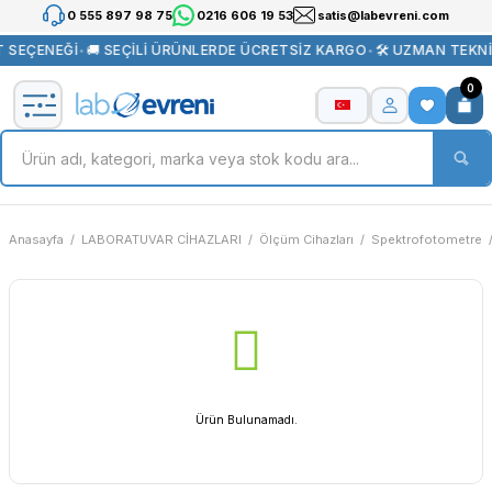
0 555 897 98 75
0216 606 19 53
satis@labevreni.com
 SEÇENEĞİ
•
🚚 SEÇİLİ ÜRÜNLERDE ÜCRETSİZ KARGO
•
🛠️ UZMAN TEKNİ
0
Anasayfa
LABORATUVAR CİHAZLARI
Ölçüm Cihazları
Spektrofotometre
Ürün Bulunamadı.