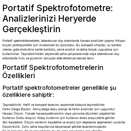
Portatif Spektrofotometre:
Analizlerinizi Heryerde
Gerçekleştirin
Portatif spektrofotometreler, laboratuvar dışı ortamlarda hassas analizler yapma ihtiyacı
duyan profesyoneller için mükemmel bir çözümdür. Bu kompakt cihazlar, su kalitesi
izleme, gıda endüstrisi kalite kontrolü, çevre analizi ve daha birçok uygulama için
kullanılırlar. Taşınabilirlikleri sayesinde saha çalışmalarında veya laboratuvar dışı
ortamlarda hızlı ve güvenilir sonuçlar elde etmenize olanak tanır.
Portatif Spektrofotometrelerin
Özellikleri
Portatif spektrofotometreler genellikle şu
özelliklere sahiptir:
Taşınabilirlik: Hafif ve kompakt tasarımı sayesinde kolayca taşınabilirler.
Farklı Dalga Boyları: Geniş dalga boyu aralığı ile farklı analizler için uygundur.
Hassas Ölçüm: Yüksek hassasiyetle emilim veya yansıma ölçümleri yapabilirler.
Kullanıcı Dostu Arayüz: Kolay kullanım için kullanıcı dostu arayüzlerle gelirler.
Veri Kaydetme: Ölçüm verilerini kaydetme ve analiz için depolama seçenekleri sunarlar.
Dayanıklılık: Zorlu saha koşullarına dayanacak şekilde tasarlanmışlardır.