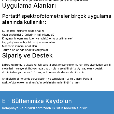
Pil ile Çalışma: Pil ile çalışabilirler, bu da saha çalışmaları için idealdir.
Uygulama Alanları
Portatif spektrofotometreler birçok uygulama
alanında kullanılır:
Su kalitesi izleme ve çevre analizi
Gıda endüstrisi ürünlerinin kalite kontrolü
Kimyasal bileşen analizleri ve moleküler yapı belirlemeleri
İlaç geliştirme ve biyoteknoloji araştırmaları
Maden ve mineral analizleri
Tarım alanlarında analitik çalışmalar
Sipariş ve Destek
Laboratuvarımız, yüksek kaliteli portatif spektrofotometreler sunar. Web sitemizden çeşitli
modelleri inceleyerek ihtiyacınıza uygun olanı seçebilirsiniz. Ayrıca, teknik destek
ekibimizden yardım ve ürün seçimi konusunda destek alabilirsiniz.
Analizlerinizi heryerde gerçekleştirin ve sonuçlara hızlıca ulaşın. Portatif
spektrofotometrelerimizi keşfedin ve işinizin verimliliğini artırın!
E - Bültenimize Kaydolun
Kampanya ve duyurularımızdan ilk sizin haberiniz olsun!