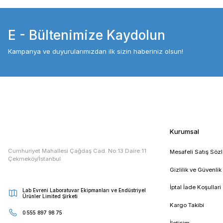
TEKLİF AL
OHAUS
OHAUS İnk
Dalgasal Ha
Incubating
Shaker 0... 
Sıcaklığı +5
Çalkala
Laboratuvar çalışm
İşte bu tür çalışm
Çalkalamalı İnküb
deneyler için önem
Kullanım Alanlar
mikroorganizmalar
Güvenilirlik ve Ka