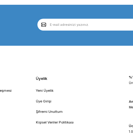
TEKLİF AL
OHAUS
übasyonlu Sallanma Ve
OHAUS İnkübasyonlu Sallan
reketli Çalkalayıcı |
Dalgasal Hareketli Çalkalayıcı
 Rocking And Waving
Incubating Rocking And Wav
20 ° / 2.3 kg / Ortan
Shaker 0... 15 ° / 4.5 kg / Ort
... 65 °C
Sıcaklığı +5... 65 °C
malı İnkübatör: Hücre Kültürü 
aları, biyokimya, hücre kültürü, mikrobiyoloji ve moleküler biyoloji gibi pek çok 
alar için vazgeçilmez bir ekipman olan Çalkalamalı İnkübatörler devreye girer. B
atörün Temel İşlevi: Çalkalamalı İnkübatörler, numunelerin belirli bir sıcaklık
lidir. Çalkalama, numunelerin homojen bir şekilde karıştırılmasını ve oksijenin
ı:
Çalkalamalı İnkübatörler birçok farklı uygulamada kullanılır. Hücre kültürü lab
ın üretimi ve ürünlerin fermentasyonu için kullanılır. Ayrıca, moleküler biyolo
lite:
Çalkalamalı İnkübatörler, hassas deneylerin gerçekleştirilmesi için yüksek 