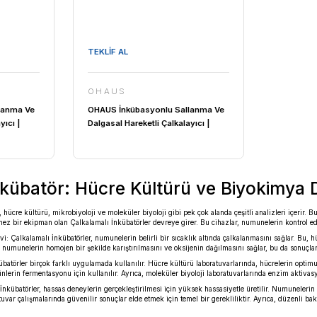
OHAUS
übasyonlu Termal
OHAUS İnkübasyonlu Terma
alayıcı Dijital |
Orbital Çalkalayıcı Dijital |
 (İnkübasyonlu) 3 mm /
Incubating (İnkübasyonlu) 3
 Rpm / 3.6 kg / Ortam
100... 1200 Rpm / 4 Mikropla
... 65 °C
Veya 2 Mikro Tüp Rafı / Orta
Sıcaklığı +5... 65 °C