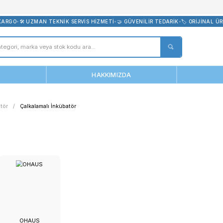
bevreni.com
 ÜCRETSİZ KARGO
•
🛠️ UZMAN TEKNİK SERVİS HİZMETİ
•
🤝 GÜVENİLİ
ANASAYFA
HAKKIMIZDA
ınlar
İnkübatör
Çalkalamalı İnkübatör