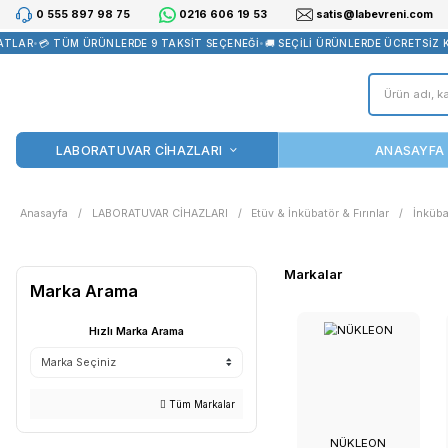
0 555 897 98 75
0216 606 19 53
satis@la
AR
•
💳 TÜM ÜRÜNLERDE 9 TAKSİT SEÇENEĞİ
•
🚚 SEÇİLİ ÜRÜNLERDE
LABORATUVAR CİHAZLARI
Anasayfa
LABORATUVAR CİHAZLARI
Etüv & İnkübatör & Fır
Markalar
Marka Arama
Hızlı Marka Arama