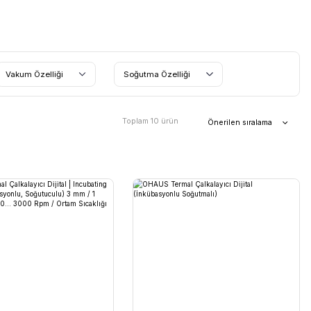
Fan
Vakum Özelliği
Soğu
Topla