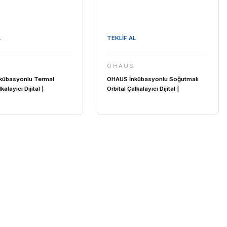
300... 3000 Rpm / Ortam Sıcaklığı
+4... 100 °C
TEKLİF AL