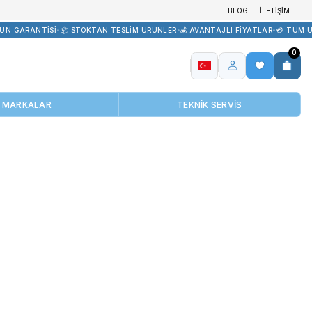
R TEDARİK
•
🏷️ ORİJİNAL ÜRÜN GARANTİSİ
•
📦 STOKTAN TESLİM ÜRÜ
MARKALAR