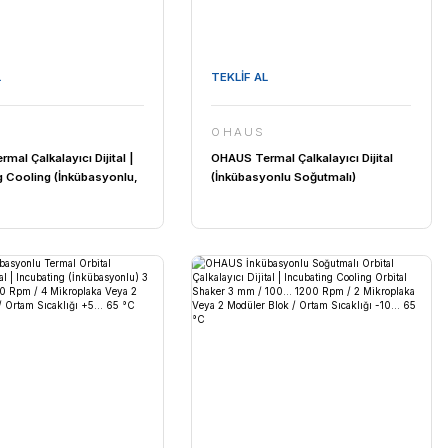
ghtlab WF-HT 45 F ...
FAITHFUL WGL-45B Fan ...
iyat :
39.151,92 TL
Fiyat :
39.151,92 TL
TEKLİF AL
OHAUS
OHAUS Termal Çalkalayıcı Dijital |
Incubating Cooling (İnkübasyonlu,
Soğutuculu) 3 mm / 1 Termo Blok /