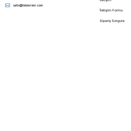
sahiptirler. Kalit
E - Bültenimize Kaydolun
Kampanya ve duyurularımızdan ilk sizin haberiniz olsun
Kur
Cumhuriyet Mahallesi Çağdaş Cad. No:13 Daire:11
Mesa
Çekmeköy/İstanbul