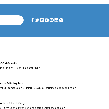
ma Ve
 |
ing
an
ve Biyokimya Deneylerinin İdeal
alanda çeşitli analizleri içerir. Bu analizler, numunelerin belirli sıcaklık ve ç
u cihazlar, numunelerin kontrol edilebilir sıcaklıkta çalkalanmasını ve bu süreç
 altında çalkalanmasını sağlar. Bu, hücre kültürü işlemleri, mikroorganizma üre
 dağılmasını sağlar, bu da sonuçların doğru ve güvenilir olmasını sağlar.
oratuvarlarında, hücrelerin optimum sıcaklıkta çoğalması için kullanılırlar. Mik
ji laboratuvarlarında enzim aktivasyonu ve DNA amplifikasyonu gibi deneylerde 
hassasiyetle üretilir. Numunelerin homojen bir şekilde karıştırılmasını ve sıca