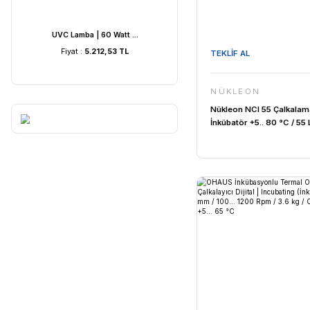
UVC Lamba | 60 Watt ...
UVC Lamba | 36
Fiyat :
5.212,53 TL
Fiyat :
4.054
TEKLİF AL
NÜKLEO
Nükleon NC
İnkübatör +