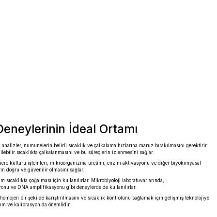
OHAUS
l
OHAUS İnkübasyonlu Termal
Orbital Çalkalayıcı Dijital |
 mm /
Incubating (İnkübasyonlu) 3 mm /
ka
100... 1200 Rpm / 4 Mikroplaka
m
Veya 2 Mikro Tüp Rafı / Ortam
Sıcaklığı +5... 65 °C