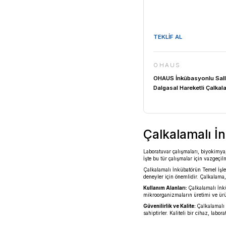
OHAUS
OHAUS İnk
Orbital Çalk
Incubating
100... 1200
Sıcaklığı +5