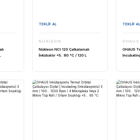
 Watt ...
UVC Lamba | 30 Watt ...
Wei
,19 TL
Fiyat :
2.895,85 TL
F
TEKLİF AL
N
NÜKLEON
I 55 Çalkalamalı
Nükleon NCI 120 Çalkalamalı
5.. 80 °C / 55 L
İnkübatör +5.. 80 °C / 120 L