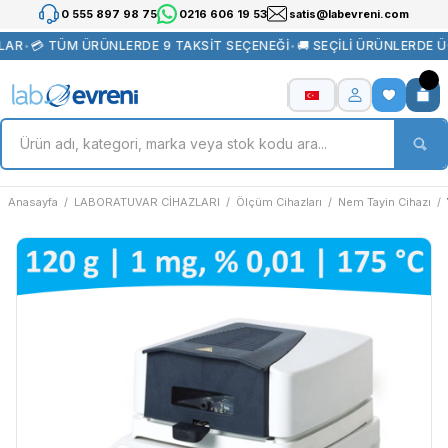
0 555 897 98 75
0216 606 19 53
satis@labevreni.com
LAR
•
💳 TÜM ÜRÜNLERDE 9 TAKSİT SEÇENEĞİ
•
🚚 SEÇİLİ ÜRÜNLERDE 
Anasayfa
LABORATUVAR CİHAZLARI
Ölçüm Cihazları
Nem Tayin Cihazı