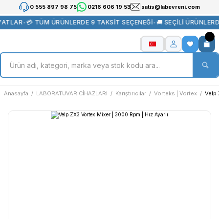
0 555 897 98 75
0216 606 19 53
satis@labevreni.com
YATLAR
•
💳 TÜM ÜRÜNLERDE 9 TAKSİT SEÇENEĞİ
•
🚚 SEÇİLİ ÜRÜNLER
Anasayfa
LABORATUVAR CİHAZLARI
Karıştırıcılar
Vorteks | Vortex
Velp 