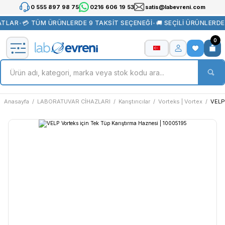
0 555 897 98 75
0216 606 19 53
satis@labevreni.com
ATLAR
•
💳 TÜM ÜRÜNLERDE 9 TAKSİT SEÇENEĞİ
•
🚚 SEÇİLİ ÜRÜNLERDE
0
Anasayfa
LABORATUVAR CİHAZLARI
Karıştırıcılar
Vorteks | Vortex
VELP 