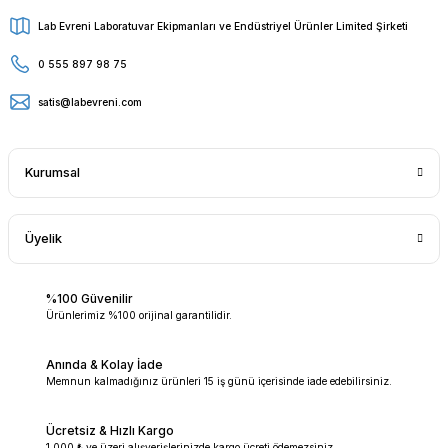
Lab Evreni Laboratuvar Ekipmanları ve Endüstriyel Ürünler Limited Şirketi
0 555 897 98 75
satis@labevreni.com
Kurumsal
Üyelik
%100 Güvenilir
Ürünlerimiz %100 orijinal garantilidir.
Anında & Kolay İade
Memnun kalmadığınız ürünleri 15 iş günü içerisinde iade edebilirsiniz.
Ücretsiz & Hızlı Kargo
1.000 ₺ ve üzeri alışverişlerinizde kargo ücreti ödemezsiniz.