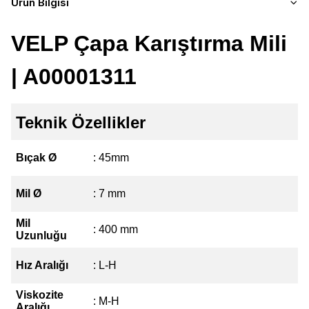
Ürün Bilgisi
VELP Çapa Karıştırma Mili
| A00001311
Teknik Özellikler
Bıçak Ø
: 45mm
Mil Ø
: 7 mm
Mil
: 400 mm
Uzunluğu
Hız Aralığı
: L-H
Viskozite
: M-H
Aralığı