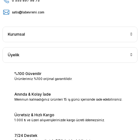
0 555 897 98 75
satis@labevreni.com
Kurumsal
Üyelik
%100 Güvenilir
Ürünlerimiz %100 orijinal garantilidir.
Anında & Kolay İade
Memnun kalmadığınız ürünleri 15 iş günü içerisinde iade edebilirsiniz.
Ücretsiz & Hızlı Kargo
1.000 ₺ ve üzeri alışverişlerinizde kargo ücreti ödemezsiniz.
7/24 Destek