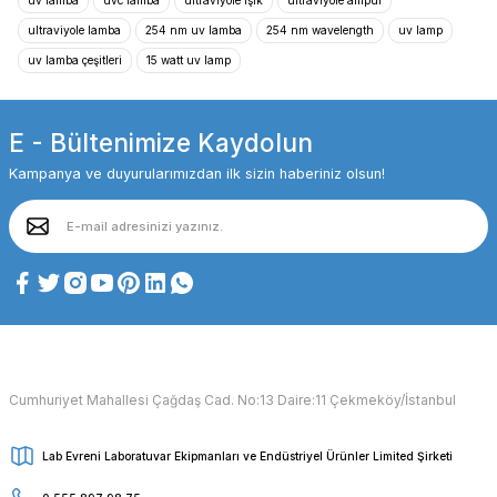
uv lamba
uvc lamba
ultraviyole ışık
ultraviyole ampul
ultraviyole lamba
254 nm uv lamba
254 nm wavelength
uv lamp
uv lamba çeşitleri
15 watt uv lamp
E - Bültenimize Kaydolun
Kampanya ve duyurularımızdan ilk sizin haberiniz olsun!
Cumhuriyet Mahallesi Çağdaş Cad. No:13 Daire:11 Çekmeköy/İstanbul
Lab Evreni Laboratuvar Ekipmanları ve Endüstriyel Ürünler Limited Şirketi